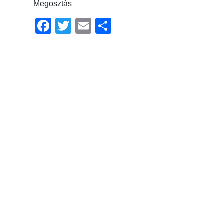
Megosztás
Facebook
Twitter
Email
Ossza
meg