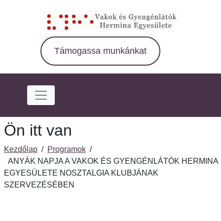
Ugrás
a
fő
régióra
Támogassa munkánkat
Ön itt van
Kezdőlap
/
Programok
/
ANYÁK NAPJA A VAKOK ÉS GYENGÉNLÁTÓK HERMINA
EGYESÜLETE NOSZTALGIA KLUBJÁNAK
SZERVEZÉSÉBEN