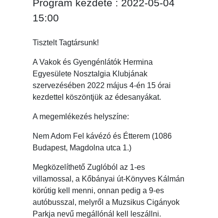
Program kezdete : 2022-05-04
15:00
Tisztelt Tagtársunk!
A Vakok és Gyengénlátók Hermina
Egyesülete Nosztalgia Klubjának
szervezésében 2022 május 4-én 15 órai
kezdettel köszöntjük az édesanyákat.
A megemlékezés helyszíne:
Nem Adom Fel kávézó és Étterem (1086
Budapest, Magdolna utca 1.)
Megközelíthető Zuglóból az 1-es
villamossal, a Kőbányai út-Könyves Kálmán
körútig kell menni, onnan pedig a 9-es
autóbusszal, melyről a Muzsikus Cigányok
Parkja nevű megállónál kell leszállni.