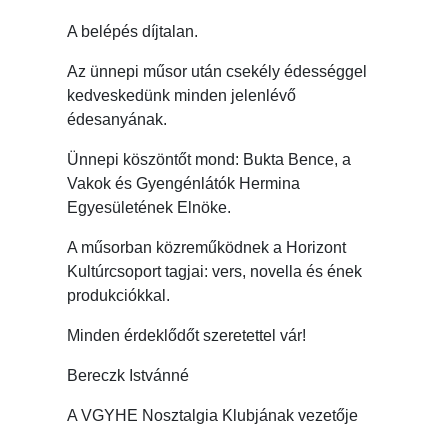
A belépés díjtalan.
Az ünnepi műsor után csekély édességgel
kedveskedünk minden jelenlévő
édesanyának.
Ünnepi köszöntőt mond: Bukta Bence, a
Vakok és Gyengénlátók Hermina
Egyesületének Elnöke.
A műsorban közreműködnek a Horizont
Kultúrcsoport tagjai: vers, novella és ének
produkciókkal.
Minden érdeklődőt szeretettel vár!
Bereczk Istvánné
A VGYHE Nosztalgia Klubjának vezetője