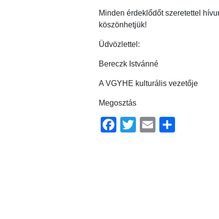
Minden érdeklődőt szeretettel hívu
köszönhetjük!
Üdvözlettel:
Bereczk Istvánné
A VGYHE kulturális vezetője
Megosztás
Facebook
Twitter
Email
Ossz
meg