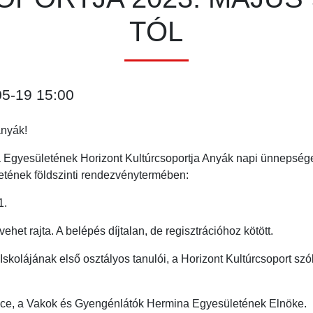
TÓL
05-19 15:00
anyák!
Egyesületének Horizont Kultúrcsoportja Anyák napi ünnepsége
zetének földszinti rendezvénytermében:
1.
ehet rajta. A belépés díjtalan, de regisztrációhoz kötött.
kolájának első osztályos tanulói, a Horizont Kultúrcsoport szól
ce, a Vakok és Gyengénlátók Hermina Egyesületének Elnöke.