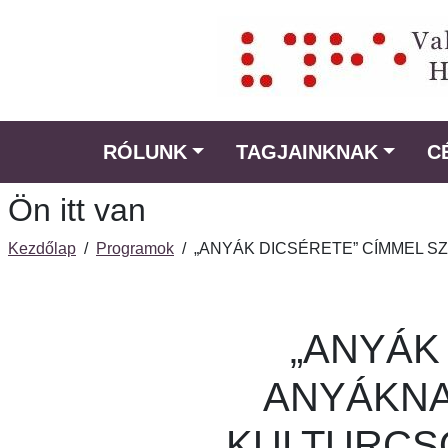
Ugrás
a
fő
régióra
RÓLUNK
TAGJAINKNAK
C
Ön itt van
Kezdőlap
/
Programok
/
„ANYÁK DICSÉRETE” CÍMMEL SZ
„ANYÁK
ANYÁKNA
KULTURCSO