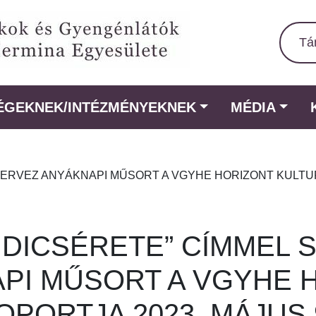
Tá
ÉGEKNEK/INTÉZMÉNYEKNEK
MÉDIA
ERVEZ ANYÁKNAPI MŰSORT A VGYHE HORIZONT KULTURC
 DICSÉRETE” CÍMMEL 
PI MŰSORT A VGYHE 
PORTJA 2023. MÁJUS 9-