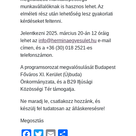
munkavállalóknak is hasznos lehet. Az
elméleti rész után lehetőség lesz gyakorlati
kérdéseket feltenni.
Jelentkezni 2025. március 20-án 12 óráig
lehet az
info@herminaegyesulet.hu
e-mail
címen, és a +36 (30) 018 2521-es
telefonszámon.
A programsorozat megvalósulását Budapest
Főváros XI. Kerület (Újbuda)
Önkormányzata, és a B29 Ifjúsági
Közösségi Tér támogatja.
Ne maradj le, csatlakozz hozzánk, és
készülj fel tudatosan az álláskeresésre!
Megosztás
Facebook
Twitter
Email
Ossza