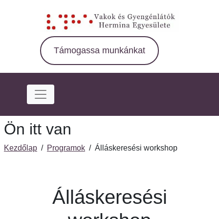
Ugrás
a
fő
régióra
Támogassa munkánkat
Ön itt van
Kezdőlap
/
Programok
/
Álláskeresési workshop
Álláskeresési