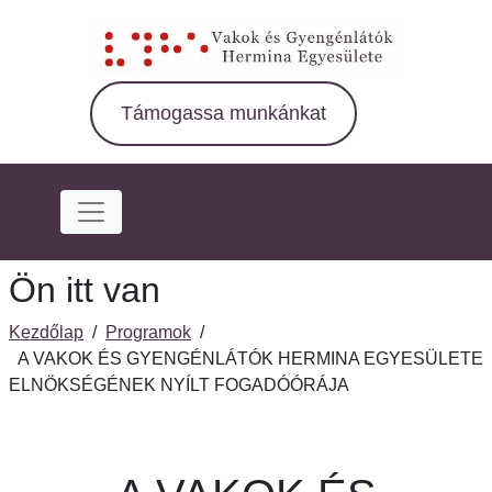
Ugrás
a
fő
régióra
Támogassa munkánkat
Ön itt van
Kezdőlap
/
Programok
/
A VAKOK ÉS GYENGÉNLÁTÓK HERMINA EGYESÜLETE
ELNÖKSÉGÉNEK NYÍLT FOGADÓÓRÁJA