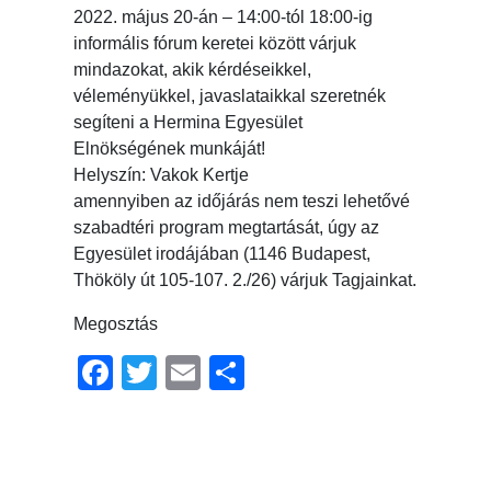
2022. május 20-án – 14:00-tól 18:00-ig
informális fórum keretei között várjuk
mindazokat, akik kérdéseikkel,
véleményükkel, javaslataikkal szeretnék
segíteni a Hermina Egyesület
Elnökségének munkáját!
Helyszín: Vakok Kertje
amennyiben az időjárás nem teszi lehetővé
szabadtéri program megtartását, úgy az
Egyesület irodájában (1146 Budapest,
Thököly út 105-107. 2./26) várjuk Tagjainkat.
Megosztás
Facebook
Twitter
Email
Ossza
meg