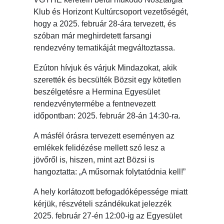
Klub és Horizont Kultúrcsoport vezetőségét,
hogy a 2025. február 28-ára tervezett, és
szóban már meghirdetett farsangi
rendezvény tematikáját megváltoztassa.
Ezúton hívjuk és várjuk Mindazokat, akik
szerették és becsülték Bözsit egy kötetlen
beszélgetésre a Hermina Egyesület
rendezvénytermébe a fentnevezett
időpontban: 2025. február 28-án 14:30-ra.
A másfél órásra tervezett eseményen az
emlékek felidézése mellett szó lesz a
jövőről is, hiszen, mint azt Bözsi is
hangoztatta: „A műsornak folytatódnia kell!”
A hely korlátozott befogadóképessége miatt
kérjük, részvételi szándékukat jelezzék
2025. február 27-én 12:00-ig az Egyesület