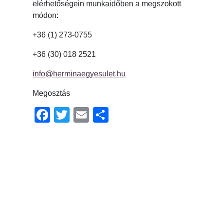
elérhetőségein munkaidőben a megszokott
módon:
+36 (1) 273-0755
+36 (30) 018 2521
info@herminaegyesulet.hu
Megosztás
Facebook
Twitter
Email
Ossza
meg