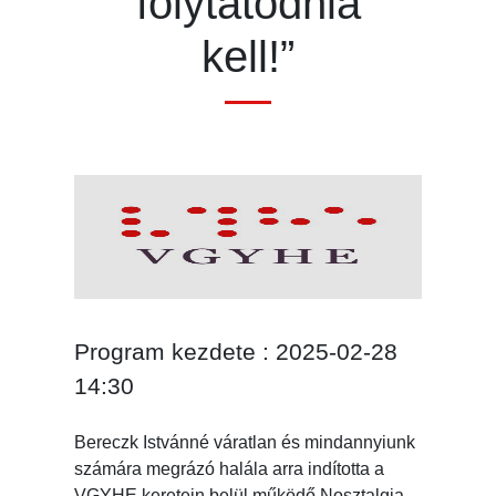
folytatódnia
kell!”
Program kezdete : 2025-02-28
14:30
Bereczk Istvánné váratlan és mindannyiunk
számára megrázó halála arra indította a
VGYHE keretein belül működő Nosztalgia