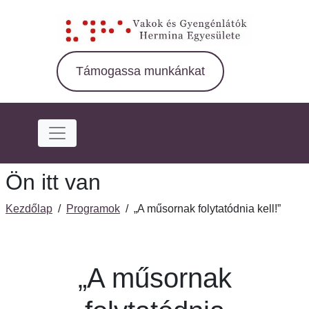
Ugrás
a
fő
régióra
Támogassa munkánkat
Ön itt van
Kezdőlap
/
Programok
/
„A műsornak folytatódnia kell!”
„A műsornak