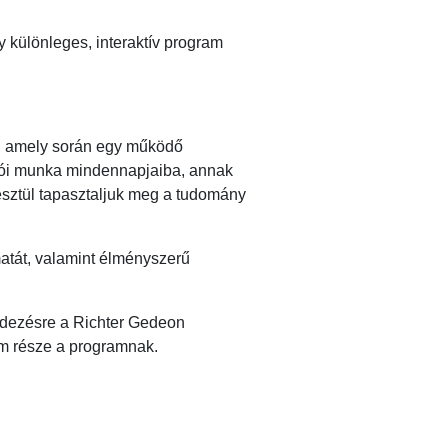
különleges, interaktív program
el, amely során egy működő
tatói munka mindennapjaiba, annak
esztül tapasztaljuk meg a tudomány
matát, valamint élményszerű
ndezésre a Richter Gedeon
em része a programnak.