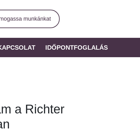
mogassa munkánkat
KAPCSOLAT
IDŐPONTFOGLALÁS
am a Richter
an