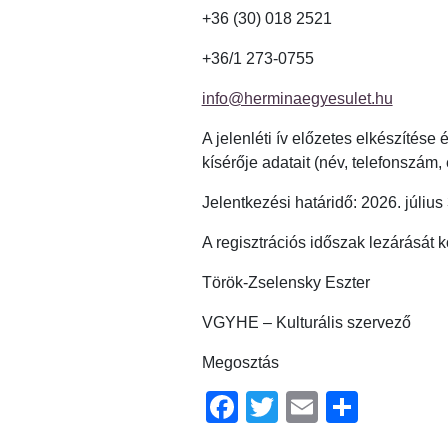
+36 (30) 018 2521
+36/1 273-0755
info@herminaegyesulet.hu
A jelenléti ív előzetes elkészítés
kísérője adatait (név, telefonszám, 
Jelentkezési határidő: 2026. július 
A regisztrációs időszak lezárását k
Török-Zselensky Eszter
VGYHE – Kulturális szervező
Megosztás
Facebook
Twitter
Email
Ossz
meg