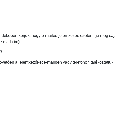
e érdekében kérjük, hogy e-mailes jelentkezés esetén írja meg sa
e-mail cím).
3.
övetően a jelentkezőket e-mailben vagy telefonon tájékoztatjuk 
a