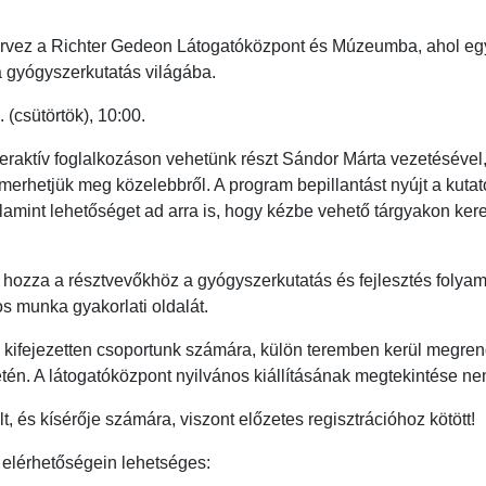
rvez a Richter Gedeon Látogatóközpont és Múzeumba, ahol egy 
a gyógyszerkutatás világába.
 (csütörtök), 10:00.
interaktív foglalkozáson vehetünk részt Sándor Márta vezetésév
smerhetjük meg közelebbről. A program bepillantást nyújt a ku
lamint lehetőséget ad arra is, hogy kézbe vehető tárgyakon ker
 hozza a résztvevőkhöz a gyógyszerkutatás és fejlesztés folya
 munka gyakorlati oldalát.
 kifejezetten csoportunk számára, külön teremben kerül megre
én. A látogatóközpont nyilvános kiállításának megtekintése n
t, és kísérője számára, viszont előzetes regisztrációhoz kötött!
 elérhetőségein lehetséges: