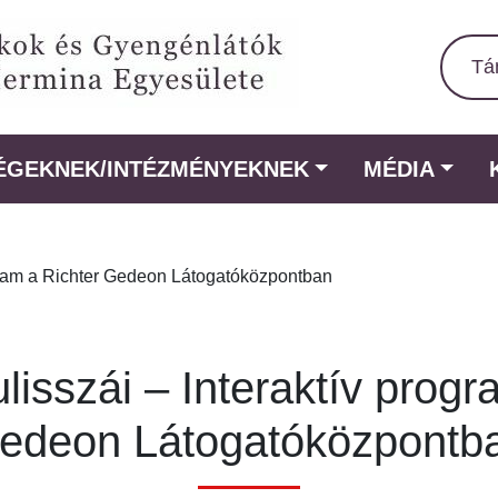
Tá
ÉGEKNEK/INTÉZMÉNYEKNEK
MÉDIA
ogram a Richter Gedeon Látogatóközpontban
ulisszái – Interaktív progr
edeon Látogatóközpontb