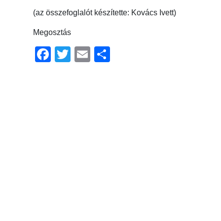
(az összefoglalót készítette: Kovács Ivett)
Megosztás
Facebook
Twitter
Email
Ossza
meg