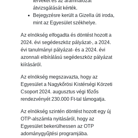
terveket és az áramhálózat
átvizsgálását kérték.
Bejegyzésre került a Gizella úti iroda,
mint az Egyesület székhelye.
Az elnökség elfogadta és döntést hozott a
2024. évi segédeszköz pályázat-, a 2024.
évi tanulmányi pályázat- és a 2024. évi
azonnali elbírálású segédeszköz pályázat
kiírásáról.
Az elnökség megszavazta, hogy az
Egyesület a Nagykőrösi Kistérségi Körzeti
Csoport 2024. augusztus végi főzős
rendezvényét 230.000 Ft-tal támogatja.
Az elnökség szintén döntést hozott egy új
OTP-alszámla nyitásáról, hogy az
Egyesület bekerülhessen az OTP
adománygyűjtési programjába.