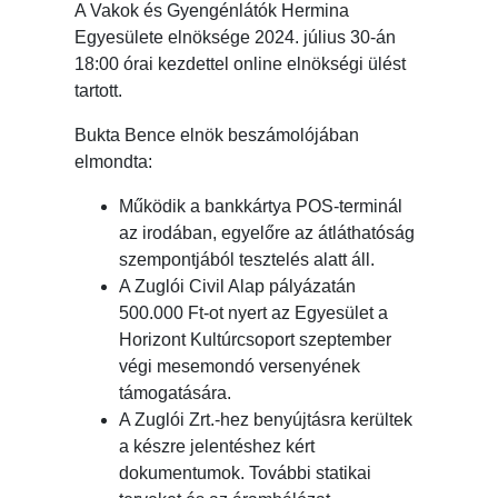
A Vakok és Gyengénlátók Hermina
Egyesülete elnöksége 2024. július 30-án
18:00 órai kezdettel online elnökségi ülést
tartott.
Bukta Bence elnök beszámolójában
elmondta:
Működik a bankkártya POS-terminál
az irodában, egyelőre az átláthatóság
szempontjából tesztelés alatt áll.
A Zuglói Civil Alap pályázatán
500.000 Ft-ot nyert az Egyesület a
Horizont Kultúrcsoport szeptember
végi mesemondó versenyének
támogatására.
A Zuglói Zrt.-hez benyújtásra kerültek
a készre jelentéshez kért
dokumentumok. További statikai