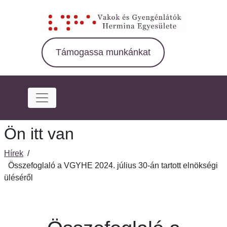
Ugrás
a
fő
régióra
Támogassa munkánkat
Ön itt van
Hírek
/
Összefoglaló a VGYHE 2024. július 30-án tartott elnökségi
üléséről