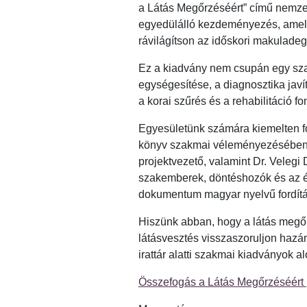
a Látás Megőrzéséért” című nemze
egyedülálló kezdeményezés, amely 
rávilágítson az időskori makulade
Ez a kiadvány nem csupán egy sza
egységesítése, a diagnosztika ja
a korai szűrés és a rehabilitáció f
Egyesületünk számára kiemelten fo
könyv szakmai véleményezésében ak
projektvezető, valamint Dr. Veleg
szakemberek, döntéshozók és az ér
dokumentum magyar nyelvű fordítá
Hiszünk abban, hogy a látás megő
látásvesztés visszaszoruljon hazán
irattár alatti szakmai kiadványok al
Összefogás a Látás Megőrzéséért (