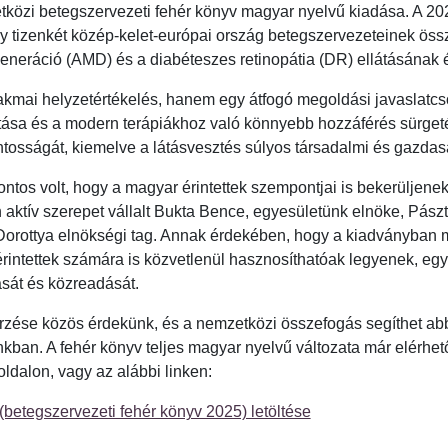
tközi betegszervezeti fehér könyv magyar nyelvű kiadása. A 2
tizenkét közép-kelet-európai ország betegszervezeteinek össz
generáció (AMD) és a diabéteszes retinopátia (DR) ellátásának 
kmai helyzetértékelés, hanem egy átfogó megoldási javaslatcs
vítása és a modern terápiákhoz való könnyebb hozzáférés sürg
ontosságát, kiemelve a látásvesztés súlyos társadalmi és gazdasá
ntos volt, hogy a magyar érintettek szempontjai is bekerüljene
tív szerepet vállalt Bukta Bence, egyesületünk elnöke, Pászt
i Dorottya elnökségi tag. Annak érdekében, hogy a kiadványban 
intettek számára is közvetlenül hasznosíthatóak legyenek, egye
sát és közreadását.
rzése közös érdekünk, és a nemzetközi összefogás segíthet a
kban. A fehér könyv teljes magyar nyelvű változata már elérhető
oldalon, vagy az alábbi linken:
betegszervezeti fehér könyv 2025) letöltése