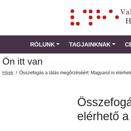
Ugrás
a
fő
régióra
RÓLUNK
TAGJAINKNAK
C
Ön itt van
Hírek
/
Összefogás a látás megőrzéséért: Magyarul is elérhet
Összefogá
elérhető 