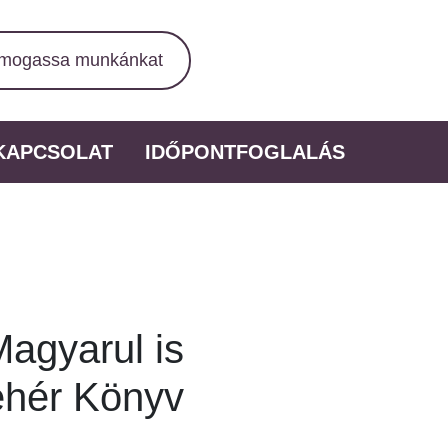
mogassa munkánkat
KAPCSOLAT
IDŐPONTFOGLALÁS
agyarul is
ehér Könyv