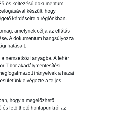
025-ös keltezésű dokumentum
efogásával készült, hogy
égető kérdéseire a régiónkban.
omag, amelynek célja az ellátás
etése. A dokumentum hangsúlyozza
gi hatásait.
k a nemzetközi anyagba. A fehér
or Tibor akadálymentesítési
megfogalmazott irányelvek a hazai
sületünk elvégezte a teljes
bban, hogy a megelőzhető
 és letölthető honlapunkról az