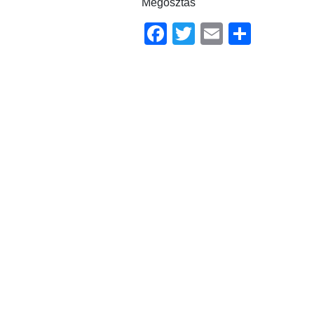
Megosztás
Facebook
Twitter
Email
Ossz
meg