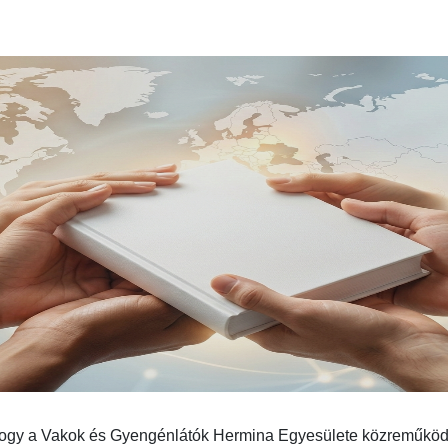
hogy a Vakok és Gyengénlátók Hermina Egyesülete közreműköd