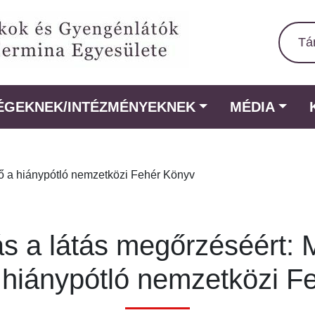
Tá
ÉGEKNEK/INTÉZMÉNYEKNEK
MÉDIA
ő a hiánypótló nemzetközi Fehér Könyv
s a látás megőrzéséért: M
a hiánypótló nemzetközi F