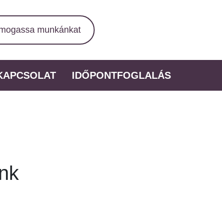
mogassa munkánkat
KAPCSOLAT
IDŐPONTFOGLALÁS
nk