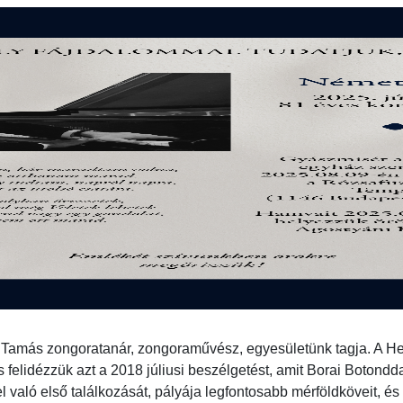
h Tamás zongoratanár, zongoraművész, egyesületünk tagja. A H
elidézzük azt a 2018 júliusi beszélgetést, amit Borai Botondda
l való első találkozását, pályája legfontosabb mérföldköveit, és