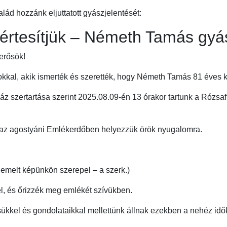
ád hozzánk eljuttatott gyászjelentését:
értesítjük – Németh Tamás gyá
erősök!
kkal, akik ismerték és szerették, hogy Németh Tamás 81 éves 
áz szertartása szerint 2025.08.09-én 13 órakor tartunk a Rózs
 az agostyáni Emlékerdőben helyezzük örök nyugalomra.
kiemelt képünkön szerepel – a szerk.)
l, és őrizzék meg emlékét szívükben.
ükkel és gondolataikkal mellettünk állnak ezekben a nehéz idő