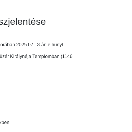
szjelentése
korában 2025.07.13-án elhunyt.
afüzér Királynéja Templomban (1146
kben.