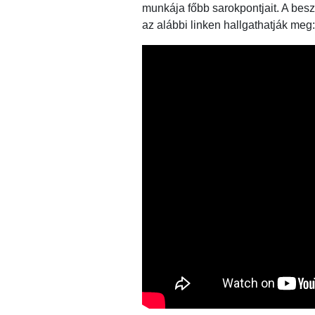
munkája főbb sarokpontjait. A bes
az alábbi linken hallgathatják meg: