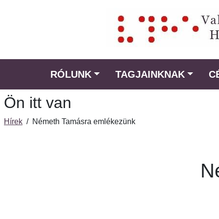
Ugrás
a
fő
régióra
RÓLUNK
TAGJAINKNAK
C
Ön itt van
Hírek
/
Németh Tamásra emlékezünk
N