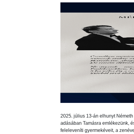
2025. július 13-án elhunyt Német
adásában Tamásra emlékezünk, és f
feleleveníti gyermekéveit, a zenéve