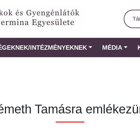
Tá
ÉGEKNEK/INTÉZMÉNYEKNEK
MÉDIA
émeth Tamásra emlékezü