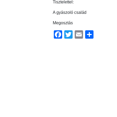
Tisztelettel:
A gyászoló család
Megosztás
Facebook
Twitter
Email
Ossz
meg