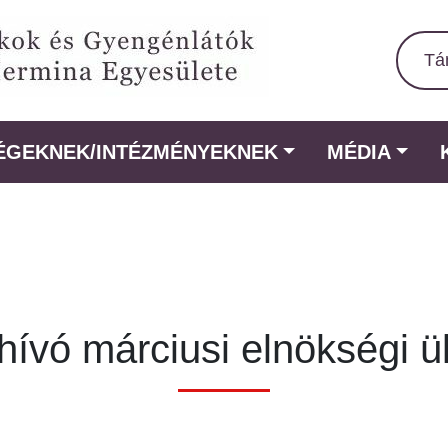
Tá
ÉGEKNEK/INTÉZMÉNYEKNEK
MÉDIA
ívó márciusi elnökségi ü