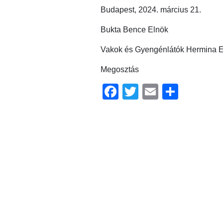
Budapest, 2024. március 21.
Bukta Bence Elnök
Vakok és Gyengénlátók Hermina E
Megosztás
Facebook
Twitter
Email
Ossz
meg