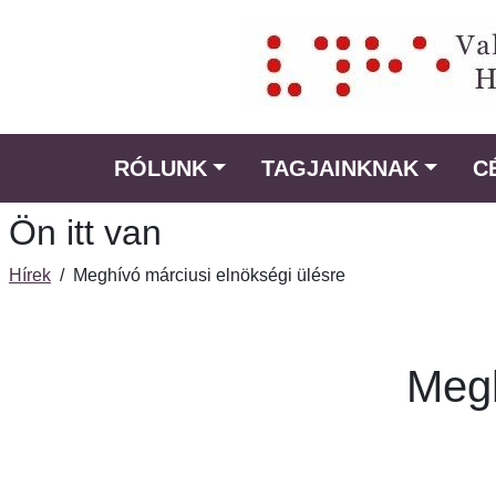
Ugrás
a
fő
régióra
RÓLUNK
TAGJAINKNAK
C
Ön itt van
Hírek
/
Meghívó márciusi elnökségi ülésre
Megh