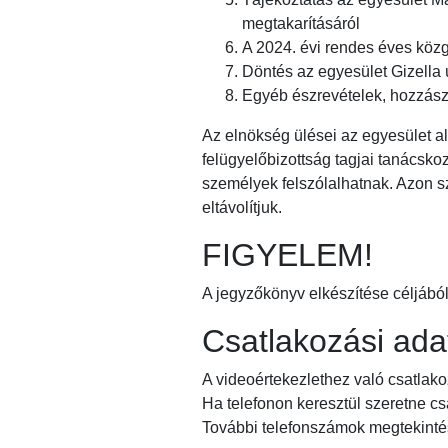
megtakarításáról
A 2024. évi rendes éves köz
Döntés az egyesület Gizella 
Egyéb észrevételek, hozzás
Az elnökség ülései az egyesület a
felügyelőbizottság tagjai tanácsko
személyek felszólalhatnak. Azon sz
eltávolítjuk.
FIGYELEM!
A jegyzőkönyv elkészítése céljából
Csatlakozási ada
A videoértekezlethez való csatlako
Ha telefonon keresztül szeretne c
További telefonszámok megtekintésé