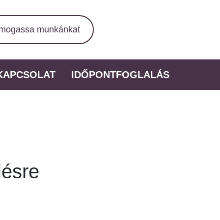
mogassa munkánkat
KAPCSOLAT
IDŐPONTFOGLALÁS
lésre