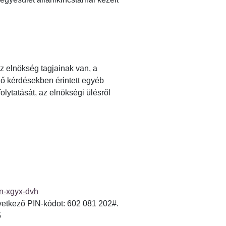
z elnökség tagjainak van, a
lő kérdésekben érintett egyéb
lytatását, az elnökségi ülésről
in-xgyx-dvh
övetkező PIN-kódot: 602 081 202#.
5