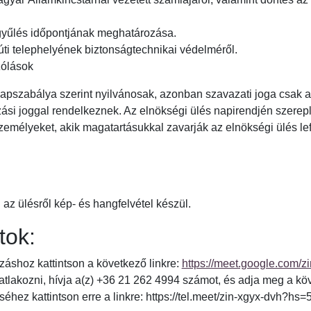
gyűlés időpontjának meghatározása.
úti telephelyének biztonságtechnikai védelméről.
zólások
lapszabálya szerint nyilvánosak, azonban szavazati joga csak a
zási joggal rendelkeznek. Az elnökségi ülés napirendjén szerep
emélyeket, akik magatartásukkal zavarják az elnökségi ülés lefo
 az ülésről kép- és hangfelvétel készül.
tok:
záshoz kattintson a következő linkre:
https://meet.google.com/z
satlakozni, hívja a(z) +36 21 262 4994 számot, és adja meg a k
hez kattintson erre a linkre: https://tel.meet/zin-xgyx-dvh?hs=