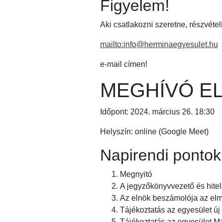
Figyelem!
Aki csatlakozni szeretne, részvéte
mailto:info@herminaegyesulet.hu
e-mail címen!
MEGHÍVÓ E
Időpont: 2024. március 26. 18:30
Helyszín: online (Google Meet)
Napirendi pontok
Megnyitó
A jegyzőkönyvvezető és hite
Az elnök beszámolója az elm
Tájékoztatás az egyesület új
Tájékoztatás az egyesület Ma