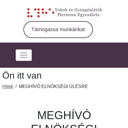
Ugrás
a
fő
régióra
Támogassa munkánkat
Ön itt van
Hírek
/
MEGHÍVÓ ELNÖKSÉGI ÜLÉSRE
MEGHÍVÓ