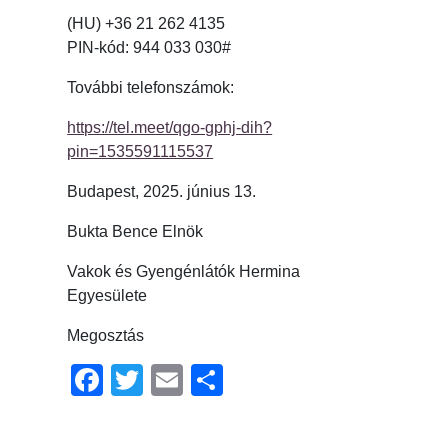
(HU) +36 21 262 4135
PIN-kód: ‪944 033 030#
További telefonszámok:
https://tel.meet/qgo-gphj-dih?
pin=1535591115537
Budapest, 2025. június 13.
Bukta Bence Elnök
Vakok és Gyengénlátók Hermina
Egyesülete
Megosztás
Facebook
Twitter
Email
Ossza
meg