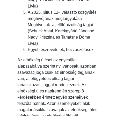
Lívia)
A 2025. július 12-i választó közgyűlés
meghívójának megtárgyalása
Meghívottak: a jelölőbizottság tagjai
(Schuck Antal, Kerékgyártó Jánosné,
Nagy Krisztina és Tamásné Döme
Lívia)
Egyéb észrevételek, hozzászólások
Az elnökség ülései az egyesület
alapszabálya szerint nyilvánosak, azonban
szavazati joga csak az elnökség tagjainak
van, a felügyelőbizottság tagjai
tanácskozási joggal rendelkeznek. Az
elnökségi ülés napirendjén szereplő
kérdésekben érintett egyéb személyek
felszólalhatnak. Azon személyeket, akik
magatartásukkal zavarják az elnökségi ülés
lefolytatását, az elnökségi ülésről