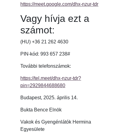
https://meet.google.com/dhx-nzur-tdr
Vagy hívja ezt a
számot:
(HU) +36 21 262 4630
PIN-kód: ‪993 657 238#
További telefonszámok:
https://tel.meet/dhx-nzur-tdr?
pin=2929844688680
Budapest, 2025. április 14.
Bukta Bence Elnök
Vakok és Gyengénlátók Hermina
Egyesülete