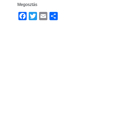
Megosztás
Facebook
Twitter
Email
Ossza
meg