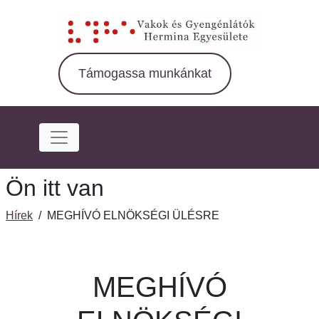
Ugrás
a
fő
régióra
Támogassa munkánkat
Ön itt van
Hírek
/
MEGHÍVÓ ELNÖKSÉGI ÜLÉSRE
MEGHÍVÓ