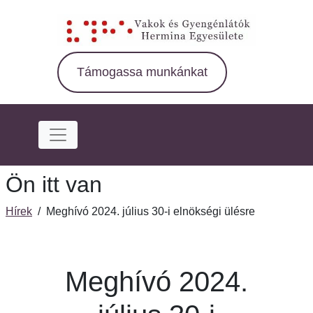
Ugrás
a
fő
régióra
Támogassa munkánkat
Ön itt van
Hírek
/
Meghívó 2024. július 30-i elnökségi ülésre
Meghívó 2024.