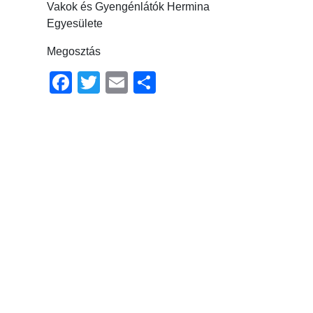
Vakok és Gyengénlátók Hermina
Egyesülete
Megosztás
Facebook
Twitter
Email
Ossza
meg