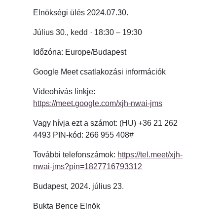
Elnökségi ülés 2024.07.30.
Július 30., kedd · 18:30 – 19:30
Időzóna: Europe/Budapest
Google Meet csatlakozási információk
Videohívás linkje:
https://meet.google.com/xjh-nwai-jms
Vagy hívja ezt a számot: ‪(HU) +36 21 262
4493 PIN-kód: ‪266 955 408#
További telefonszámok:
https://tel.meet/xjh-
nwai-jms?pin=1827716793312
Budapest, 2024. július 23.
Bukta Bence Elnök