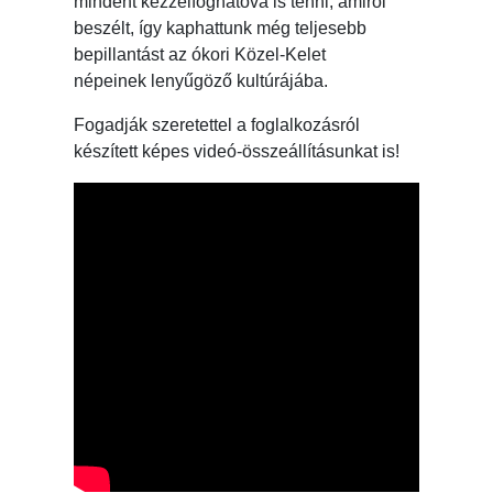
mindent kézzelfoghatóvá is tenni, amiről
beszélt, így kaphattunk még teljesebb
bepillantást az ókori Közel-Kelet
népeinek lenyűgöző kultúrájába.
Fogadják szeretettel a foglalkozásról
készített képes videó-összeállításunkat is!