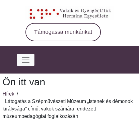
Ugrás
a
fő
régióra
Támogassa munkánkat
Ön itt van
Hírek
/
Látogatás a Szépművészeti Múzeum „Istenek és démonok
királysága” című, vakok számára rendezett
múzeumpedagógiai foglalkozásán