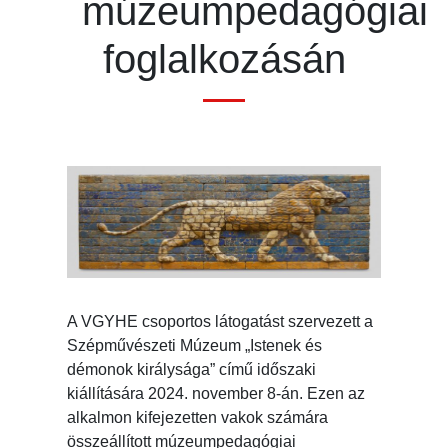
múzeumpedagógiai
foglalkozásán
A VGYHE csoportos látogatást szervezett a
Szépművészeti Múzeum „Istenek és
démonok királysága” című időszaki
kiállítására 2024. november 8-án. Ezen az
alkalmon kifejezetten vakok számára
összeállított múzeumpedagógiai