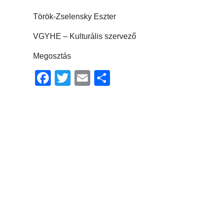
Török-Zselensky Eszter
VGYHE – Kulturális szervező
Megosztás
Facebook
Twitter
Email
Ossza
meg