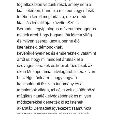
foglalkozáson vettünk részt, amely nem a
kiállítótérben, hanem a múzeum egy másik
terében került megtartásra, de az eredeti
kiállítás tematikáját követte. Szűcs
Bernadett egyiptológus-múzeumpedagógus
mesélt arról, hogy hogyan jött létre a világ
és milyen szerep jutott a benne élő
isteneknek, démonoknak,
keveréklényeknek és embereknek, valamint
arról is, hogy mi mindent árulnak el a
szöveges források és képi ábrázolások az
ókori Mezopotámia hitvilágáról. Interaktívan
beszélgettünk arról, hogy hogyan
kapcsolódott össze a tudomány és a
templomok világa, mi célja volt a különböző
mágikus rituálék elvégzésének és milyen
módszerekkel derítették ki az istenek
akaratát. Bernadett igyekezett számunkra