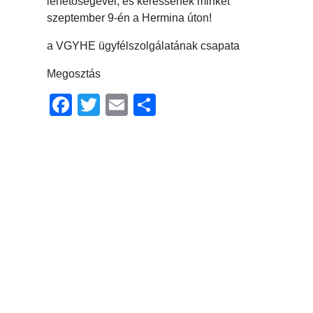
lehetőségével, és keressenek minket
szeptember 9-én a Hermina úton!
a VGYHE ügyfélszolgálatának csapata
Megosztás
Facebook
Twitter
Email
Ossza
meg