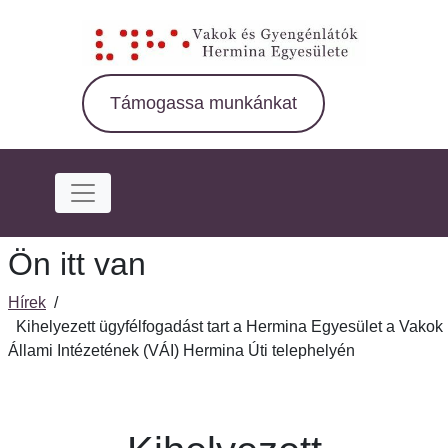
Ugrás
a
fő
régióra
Támogassa munkánkat
Ön itt van
Hírek
/
Kihelyezett ügyfélfogadást tart a Hermina Egyesület a Vakok
Állami Intézetének (VÁI) Hermina Úti telephelyén