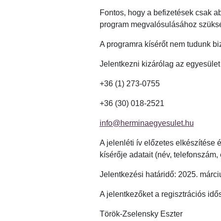
Fontos, hogy a befizetések csak a
program megvalósulásához szüks
A programra kísérőt nem tudunk biz
Jelentkezni kizárólag az egyesület
+36 (1) 273-0755
+36 (30) 018-2521
info@herminaegyesulet.hu
A jelenléti ív előzetes elkészítése
kísérője adatait (név, telefonszám, 
Jelentkezési határidő: 2025. márci
A jelentkezőket a regisztrációs idő
Török-Zselensky Eszter