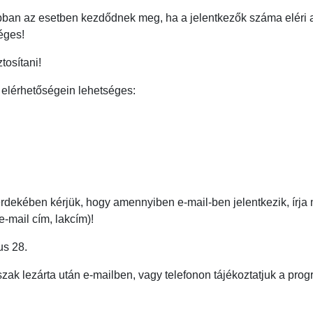
bban az esetben kezdődnek meg, ha a jelentkezők száma eléri 
éges!
tosítani!
 elérhetőségein lehetséges:
 érdekében kérjük, hogy amennyiben e-mail-ben jelentkezik, írja m
e-mail cím, lakcím)!
us 28.
szak lezárta után e-mailben, vagy telefonon tájékoztatjuk a progr