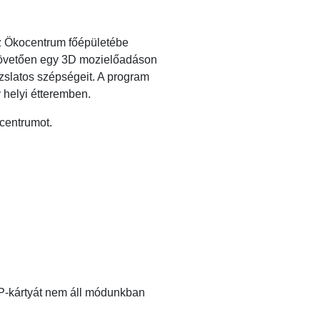
z Ökocentrum főépületébe
t követően egy 3D mozielőadáson
zslatos szépségeit. A program
 helyi étteremben.
centrumot.
P-kártyát nem áll módunkban