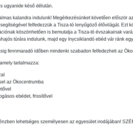
és ugyanide késő délután.
lmas kalandra indulunk! Megérkezésünket követően először a
 segítségével felfedezzük a Tisza-tó lenyűgöző élővilágát. Ez
ációnak köszönhetően is bemutatja a Tisza-tó évszakainak vará
shajós túrára indulunk, majd egy ínycsiklandó ebéd vár ránk egy
ásig fennmaradó időben mindenki szabadon felfedezheti az Öko
, amely tartalmazza:
zal
ssel az Ökocentrumba
etővel
ogásos ebédet, frissítővel
énzben lehetséges személyesen az egyesület irodájában! SZÉ