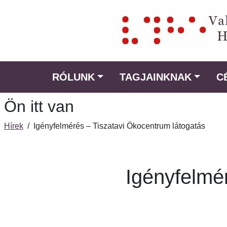
Ugrás
a
fő
régióra
RÓLUNK
TAGJAINKNAK
C
Ön itt van
Hírek
/
Igényfelmérés – Tiszatavi Ökocentrum látogatás
Igényfelmé