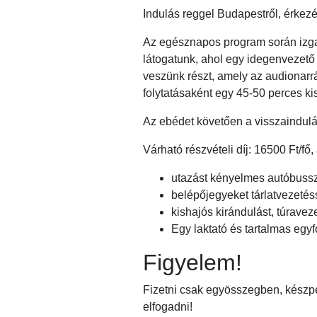
Indulás reggel Budapestről, érkez
Az egésznapos program során izga
látogatunk, ahol egy idegenvezető
veszünk részt, amely az audionarr
folytatásaként egy 45-50 perces ki
Az ebédet követően a visszaindul
Várható részvételi díj: 16500 Ft/fő
utazást kényelmes autóbuss
belépőjegyeket tárlatvezeté
kishajós kirándulást, túravez
Egy laktató és tartalmas egyf
Figyelem!
Fizetni csak egyösszegben, készp
elfogadni!