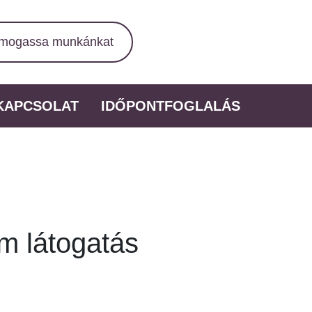
mogassa munkánkat
KAPCSOLAT
IDŐPONTFOGLALÁS
m látogatás