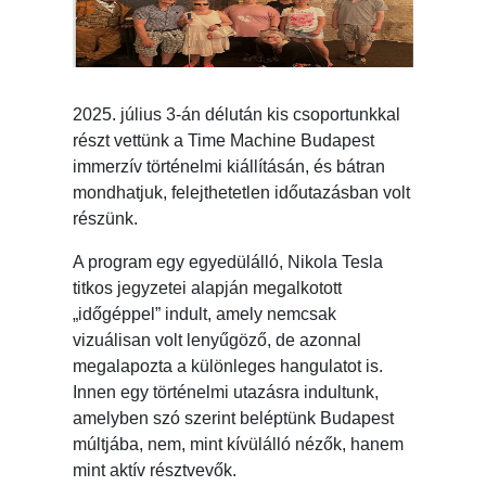
2025. július 3-án délután kis csoportunkkal
részt vettünk a Time Machine Budapest
immerzív történelmi kiállításán, és bátran
mondhatjuk, felejthetetlen időutazásban volt
részünk.
A program egy egyedülálló, Nikola Tesla
titkos jegyzetei alapján megalkotott
„időgéppel” indult, amely nemcsak
vizuálisan volt lenyűgöző, de azonnal
megalapozta a különleges hangulatot is.
Innen egy történelmi utazásra indultunk,
amelyben szó szerint beléptünk Budapest
múltjába, nem, mint kívülálló nézők, hanem
mint aktív résztvevők.