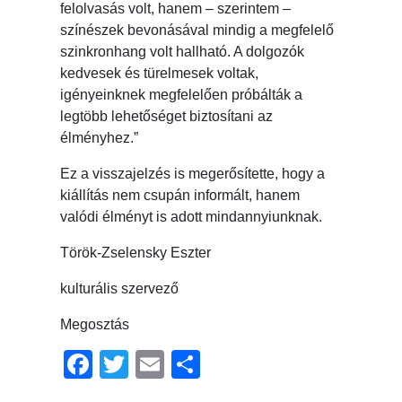
felolvasás volt, hanem – szerintem –
színészek bevonásával mindig a megfelelő
szinkronhang volt hallható. A dolgozók
kedvesek és türelmesek voltak,
igényeinknek megfelelően próbálták a
legtöbb lehetőséget biztosítani az
élményhez.”
Ez a visszajelzés is megerősítette, hogy a
kiállítás nem csupán informált, hanem
valódi élményt is adott mindannyiunknak.
Török-Zselensky Eszter
kulturális szervező
Megosztás
Facebook
Twitter
Email
Ossza
meg