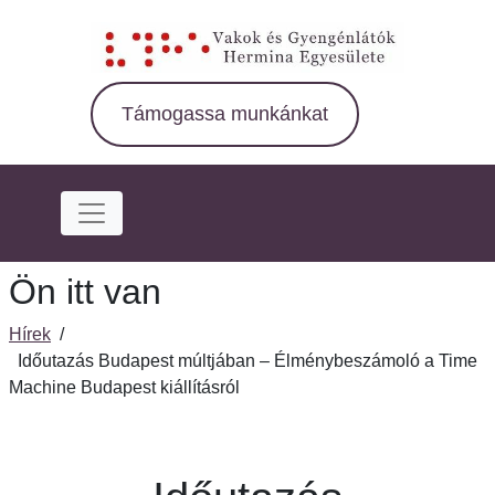
Ugrás
a
fő
régióra
Támogassa munkánkat
Ön itt van
Hírek
/
Időutazás Budapest múltjában – Élménybeszámoló a Time
Machine Budapest kiállításról