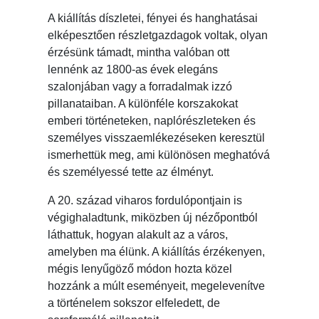
A kiállítás díszletei, fényei és hanghatásai
elképesztően részletgazdagok voltak, olyan
érzésünk támadt, mintha valóban ott
lennénk az 1800-as évek elegáns
szalonjában vagy a forradalmak izzó
pillanataiban. A különféle korszakokat
emberi történeteken, naplórészleteken és
személyes visszaemlékezéseken keresztül
ismerhettük meg, ami különösen meghatóvá
és személyessé tette az élményt.
A 20. század viharos fordulópontjain is
végighaladtunk, miközben új nézőpontból
láthattuk, hogyan alakult az a város,
amelyben ma élünk. A kiállítás érzékenyen,
mégis lenyűgöző módon hozta közel
hozzánk a múlt eseményeit, megelevenítve
a történelem sokszor elfeledett, de