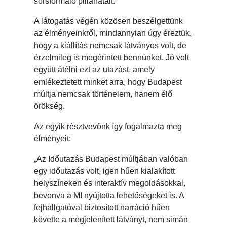
sorsformáló pillanatait.
A látogatás végén közösen beszélgettünk
az élményeinkről, mindannyian úgy éreztük,
hogy a kiállítás nemcsak látványos volt, de
érzelmileg is megérintett bennünket. Jó volt
együtt átélni ezt az utazást, amely
emlékeztetett minket arra, hogy Budapest
múltja nemcsak történelem, hanem élő
örökség.
Az egyik résztvevőnk így fogalmazta meg
élményeit:
„Az Időutazás Budapest múltjában valóban
egy időutazás volt, igen hűen kialakított
helyszíneken és interaktív megoldásokkal,
bevonva a MI nyújtotta lehetőségeket is. A
fejhallgatóval biztosított narráció hűen
követte a megjelenített látványt, nem simán