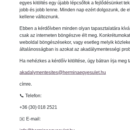
egyes kitöltés egy újabb lépcsőfok a fejlődésünket te
jobb és jobb lenne. Minden nap ezért dolgozunk, de 
kellene változnunk.
Ebben a kérdőívben minden olyan tapasztalatára kívá
csak az interneten böngészve élt meg. Konkrétumokat 
weboldal böngészésekor, vagy esetleg melyik közlek
általánosságban is azokat az akadálymentességi probl
Ha nehézkes a kérdőív kitöltése, úgy bátran írja meg 
akadalymentesites@herminaegyesulet.hu
címre.
📞 Telefon:
+36 (30) 018 2521
✉️ E-mail: