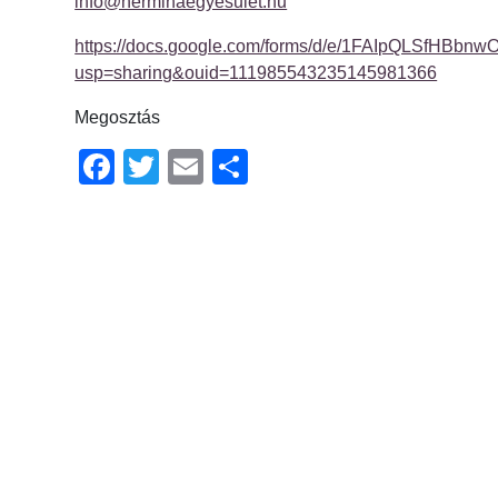
info@herminaegyesulet.hu
https://docs.google.com/forms/d/e/1FAIpQLSfHB
usp=sharing&ouid=111985543235145981366
Megosztás
Facebook
Twitter
Email
Ossza
meg