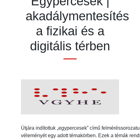
Egypercesek |
akadálymentesítés
a fizikai és a
digitális térben
Útjára indítottuk „egypercesek” című felméréssorozat
véleményét egy adott témakörben. Ezek a témák rend