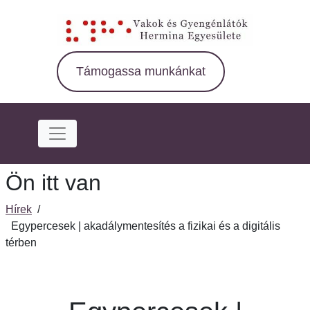
Ugrás
a
fő
régióra
Támogassa munkánkat
Ön itt van
Hírek
/
Egypercesek | akadálymentesítés a fizikai és a digitális
térben