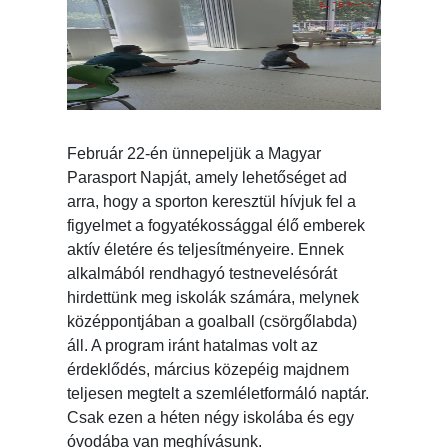
Február 22-én ünnepeljük a Magyar
Parasport Napját, amely lehetőséget ad
arra, hogy a sporton keresztül hívjuk fel a
figyelmet a fogyatékossággal élő emberek
aktív életére és teljesítményeire. Ennek
alkalmából rendhagyó testnevelésórát
hirdettünk meg iskolák számára, melynek
középpontjában a goalball (csörgőlabda)
áll. A program iránt hatalmas volt az
érdeklődés, március közepéig majdnem
teljesen megtelt a szemléletformáló naptár.
Csak ezen a héten négy iskolába és egy
óvodába van meghívásunk.