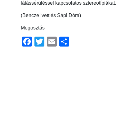
látássérüléssel kapcsolatos sztereotípiákat.
(Bencze Ivett és Sápi Dóra)
Megosztás
Facebook
Twitter
Email
Ossza
meg