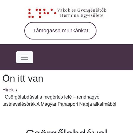
Ugrás
a
fő
régióra
Támogassa munkánkat
Ön itt van
Hírek
/
Csörgőlabdával a megértés felé – rendhagyó
testnevelésórák A Magyar Parasport Napja alkalmából