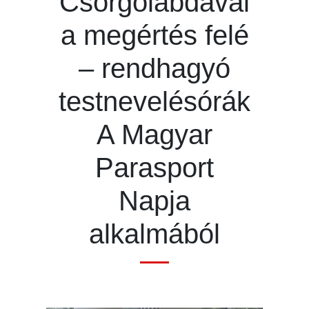
Csörgőlabdával
a megértés felé
– rendhagyó
testnevelésórák
A Magyar
Parasport
Napja
alkalmából