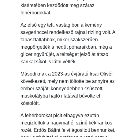
kíséretében kezdődött meg száraz
fehérborokkal.
Az első egy telt, vastag bor, a kemény
savgerinccel rendelkező rajnai rizling volt. A
tapasztaltabbak, mikor szakszerűen
megpörgették a nedűt poharaikban, még a
gliceringyűrűjét, a teltséget jelző átlátszó
karikacsíkot is látni vélték.
Másodiknak a 2023-as évjáratú Irsai Olivér
következett, mely nem töltötte be annyira az
ember száját, könnyedebben csúszott,
muskotályba hajló illatával bűvölte el
kóstolóit.
A fehérborokat picit elhagyva ezután
megízleltük a hagymahéj színű kékfrankos
rozét. Erdős Bálint felvilágosított bennünket,