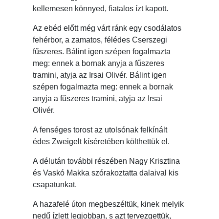
kellemesen könnyed, fiatalos ízt kapott.
Az ebéd előtt még várt ránk egy csodálatos
fehérbor, a zamatos, félédes Cserszegi
fűszeres. Bálint igen szépen fogalmazta
meg: ennek a bornak anyja a fűszeres
tramini, atyja az Irsai Olivér. Bálint igen
szépen fogalmazta meg: ennek a bornak
anyja a fűszeres tramini, atyja az Irsai
Olivér.
A fenséges torost az utolsónak felkínált
édes Zweigelt kíséretében költhettük el.
A délután további részében Nagy Krisztina
és Vaskó Makka szórakoztatta dalaival kis
csapatunkat.
A hazafelé úton megbeszéltük, kinek melyik
nedű ízlett legjobban, s azt tervezgettük,