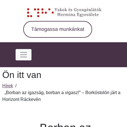
Ugrás
a
fő
régióra
Támogassa munkánkat
Ön itt van
Hírek
/
„Borban az igazság, borban a vigasz!” – Borkóstolón járt a
Horizont Ráckevén