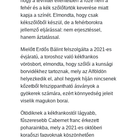
hogy a tévhittel ellentétben a rozé nem a
fehér és a kék szőlőfürtök keverése miatt
kapja a színét. Elmondta, hogy csak
kékszőlőből készül, de a fehérborokra
jellemző eljárással: nem erjesztéssel,
hanem áztatással.
Mielőtt Erdős Bálint felszolgálta a 2021-es
évjáratú, a toroshoz való kékfrankos
vörösbort, elmondta, hogy szőlői a kunsági
borvidékhez tartoznak, mely az Alföldön
helyezkedik el, ahol hegyek híján nincsenek
kőzetből felszippantható ásványok a
gyökerek számára, ezért könnyedség jeleit
viselik magukon borai.
Ötödiknek a kékfrankostól lágyabb,
fűszeresebb Cabernet franc érkezett
poharainkba, mely a 2021-es októberi
koraőszi fagyoknak köszönhetően