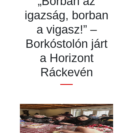
„Borban az
igazság, borban
a vigasz!” –
Borkóstolón járt
a Horizont
Ráckevén