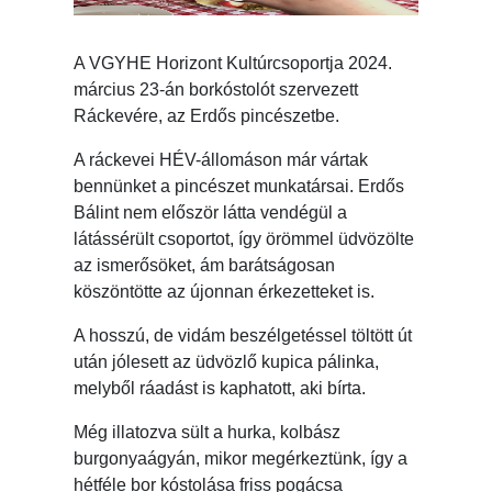
A VGYHE Horizont Kultúrcsoportja 2024.
március 23-án borkóstolót szervezett
Ráckevére, az Erdős pincészetbe.
A ráckevei HÉV-állomáson már vártak
bennünket a pincészet munkatársai. Erdős
Bálint nem először látta vendégül a
látássérült csoportot, így örömmel üdvözölte
az ismerősöket, ám barátságosan
köszöntötte az újonnan érkezetteket is.
A hosszú, de vidám beszélgetéssel töltött út
után jólesett az üdvözlő kupica pálinka,
melyből ráadást is kaphatott, aki bírta.
Még illatozva sült a hurka, kolbász
burgonyaágyán, mikor megérkeztünk, így a
hétféle bor kóstolása friss pogácsa