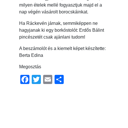
milyen ételek mellé fogyasztjuk majd el a
nap végén vásárolt borocskáinkat.
Ha Ráckevén járnak, semmiképpen ne
hagyjanak ki egy borkóstolót: Erdős Bálint
pincészetét csak ajánlani tudom!
A beszámolót és a kiemelt képet készítette:
Berta Edina
Megosztás
Facebook
Twitter
Email
Ossza
meg