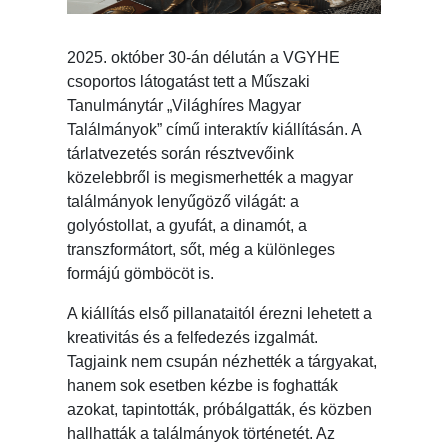
2025. október 30-án délután a VGYHE
csoportos látogatást tett a Műszaki
Tanulmánytár „Világhíres Magyar
Találmányok” című interaktív kiállításán. A
tárlatvezetés során résztvevőink
közelebbről is megismerhették a magyar
találmányok lenyűgöző világát: a
golyóstollat, a gyufát, a dinamót, a
transzformátort, sőt, még a különleges
formájú gömböcöt is.
A kiállítás első pillanataitól érezni lehetett a
kreativitás és a felfedezés izgalmát.
Tagjaink nem csupán nézhették a tárgyakat,
hanem sok esetben kézbe is foghatták
azokat, tapintották, próbálgatták, és közben
hallhatták a találmányok történetét. Az