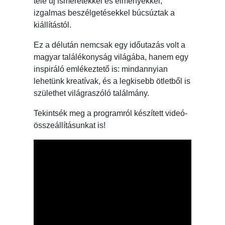
tele új ismeretekkel és élményekkel,
izgalmas beszélgetésekkel búcsúztak a
kiállítástól.
Ez a délután nemcsak egy időutazás volt a
magyar találékonyság világába, hanem egy
inspiráló emlékeztető is: mindannyian
lehetünk kreatívak, és a legkisebb ötletből is
születhet világraszóló találmány.
Tekintsék meg a programról készített videó-
összeállításunkat is!