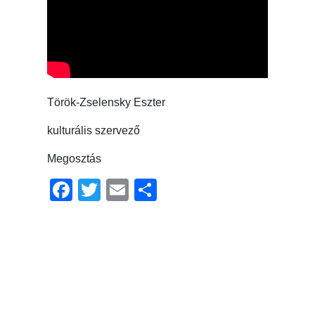
Török-Zselensky Eszter
kulturális szervező
Megosztás
Facebook
Twitter
Email
Ossza
meg