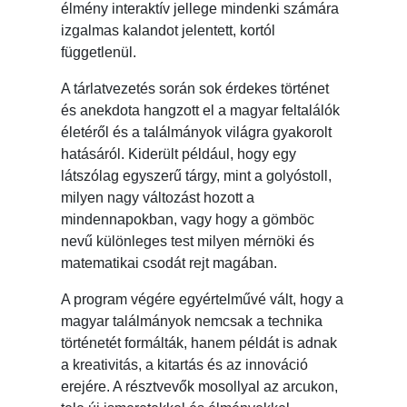
élmény interaktív jellege mindenki számára
izgalmas kalandot jelentett, kortól
függetlenül.
A tárlatvezetés során sok érdekes történet
és anekdota hangzott el a magyar feltalálók
életéről és a találmányok világra gyakorolt
hatásáról. Kiderült például, hogy egy
látszólag egyszerű tárgy, mint a golyóstoll,
milyen nagy változást hozott a
mindennapokban, vagy hogy a gömböc
nevű különleges test milyen mérnöki és
matematikai csodát rejt magában.
A program végére egyértelművé vált, hogy a
magyar találmányok nemcsak a technika
történetét formálták, hanem példát is adnak
a kreativitás, a kitartás és az innováció
erejére. A résztvevők mosollyal az arcukon,