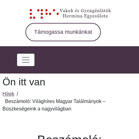
Ugrás
a
fő
régióra
Támogassa munkánkat
Ön itt van
Hírek
/
Beszámoló: Világhíres Magyar Találmányok –
Büszkeségeink a nagyvilágban