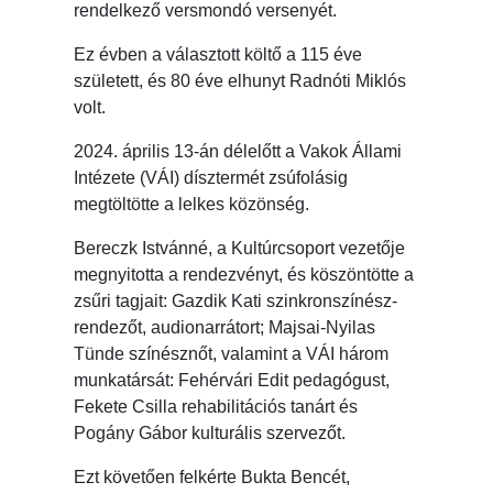
rendelkező versmondó versenyét.
Ez évben a választott költő a 115 éve
született, és 80 éve elhunyt Radnóti Miklós
volt.
2024. április 13-án délelőtt a Vakok Állami
Intézete (VÁI) dísztermét zsúfolásig
megtöltötte a lelkes közönség.
Bereczk Istvánné, a Kultúrcsoport vezetője
megnyitotta a rendezvényt, és köszöntötte a
zsűri tagjait: Gazdik Kati szinkronszínész-
rendezőt, audionarrátort; Majsai-Nyilas
Tünde színésznőt, valamint a VÁI három
munkatársát: Fehérvári Edit pedagógust,
Fekete Csilla rehabilitációs tanárt és
Pogány Gábor kulturális szervezőt.
Ezt követően felkérte Bukta Bencét,