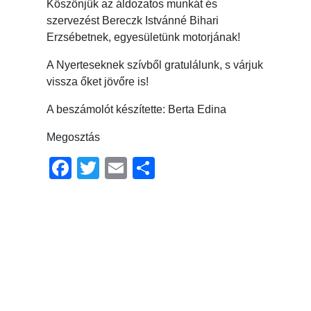
Köszönjük az áldozatos munkát és
szervezést Bereczk Istvánné Bihari
Erzsébetnek, egyesületünk motorjának!
A Nyerteseknek szívből gratulálunk, s várjuk
vissza őket jövőre is!
A beszámolót készítette: Berta Edina
Megosztás
Facebook
Twitter
Email
Ossza
meg