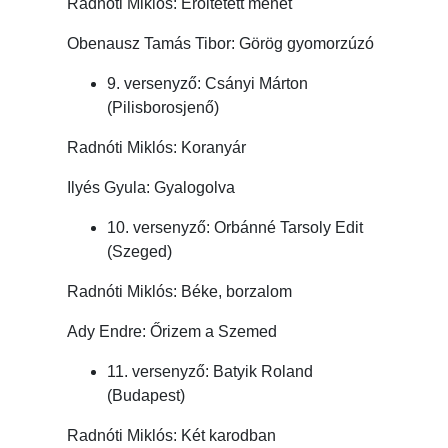
Radnóti Miklós: Erőltetett menet
Obenausz Tamás Tibor: Görög gyomorzúzó
9. versenyző: Csányi Márton
(Pilisborosjenő)
Radnóti Miklós: Koranyár
Ilyés Gyula: Gyalogolva
10. versenyző: Orbánné Tarsoly Edit
(Szeged)
Radnóti Miklós: Béke, borzalom
Ady Endre: Őrizem a Szemed
11. versenyző: Batyik Roland
(Budapest)
Radnóti Miklós: Két karodban