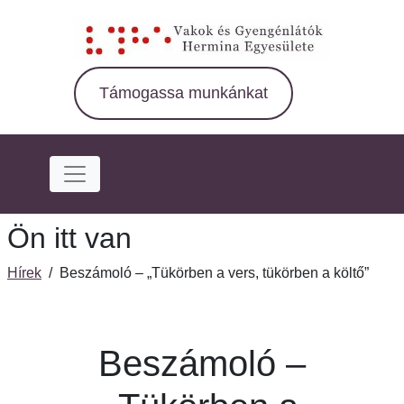
Ugrás
a
fő
régióra
Támogassa munkánkat
Ön itt van
Hírek
/
Beszámoló – „Tükörben a vers, tükörben a költő”
Beszámoló –