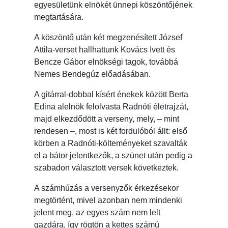
egyesületünk elnökét ünnepi köszöntőjének
megtartására.
A köszöntő után két megzenésített József
Attila-verset hallhattunk Kovács Ivett és
Bencze Gábor elnökségi tagok, továbbá
Nemes Bendegúz előadásában.
A gitárral-dobbal kísért énekek között Berta
Edina alelnök felolvasta Radnóti életrajzát,
majd elkezdődött a verseny, mely, – mint
rendesen –, most is két fordulóból állt: első
körben a Radnóti-költeményeket szavalták
el a bátor jelentkezők, a szünet után pedig a
szabadon választott versek következtek.
A számhúzás a versenyzők érkezésekor
megtörtént, mivel azonban nem mindenki
jelent meg, az egyes szám nem lelt
gazdára, így rögtön a kettes számú