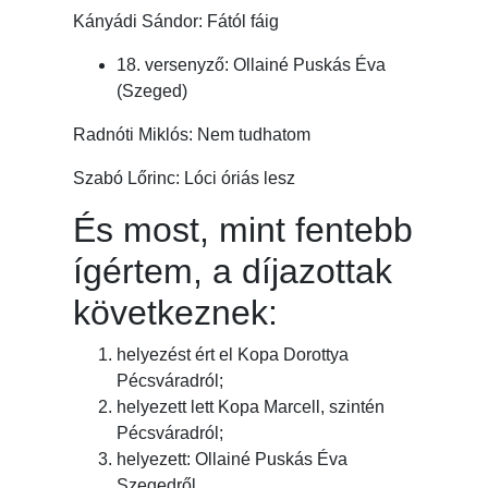
Kányádi Sándor: Fától fáig
18. versenyző: Ollainé Puskás Éva
(Szeged)
Radnóti Miklós: Nem tudhatom
Szabó Lőrinc: Lóci óriás lesz
És most, mint fentebb
ígértem, a díjazottak
következnek:
helyezést ért el Kopa Dorottya
Pécsváradról;
helyezett lett Kopa Marcell, szintén
Pécsváradról;
helyezett: Ollainé Puskás Éva
Szegedről.