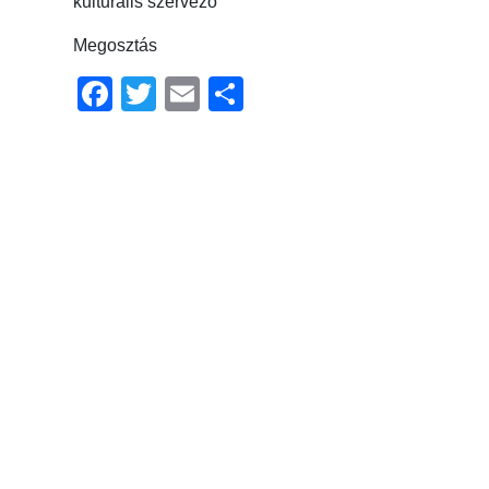
kulturális szervező
Megosztás
Facebook
Twitter
Email
Ossza
meg