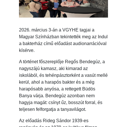
2026. március 3-án a VGYHE tagjai a
Magyar Színházban tekintették meg az Indul
a bakterház című előadást audionarrációval
kísérve.
A történet főszereplője Regős Bendegúz, a
nagyszájú kamasz, aki kimarad az
iskolából, és tehénpásztorként a vasút mellé
kerül, ahol a harapós bakter és a még
harapósabb anyósa, a rettegett Büdös
Banya várja. Bendegúz azonban nem
hagyja magát: csínyt űz, bosszút forral, és
teljesen felforgatja a tanyavilágot.
Az előadás Rideg Sándor 1939-es