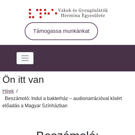
Ugrás
a
fő
régióra
Támogassa munkánkat
Ön itt van
Hírek
/
Beszámoló: Indul a bakterház – audionarrációval kísért
előadás a Magyar Színházban