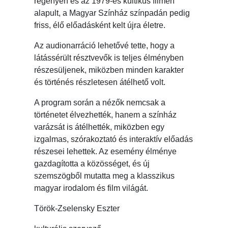
regényén és az 1979-es kultikus filmen
alapult, a Magyar Színház színpadán pedig
friss, élő előadásként kelt újra életre.
Az audionarráció lehetővé tette, hogy a
látássérült résztvevők is teljes élményben
részesüljenek, miközben minden karakter
és történés részletesen átélhető volt.
A program során a nézők nemcsak a
történetet élvezhették, hanem a színház
varázsát is átélhették, miközben egy
izgalmas, szórakoztató és interaktív előadás
részesei lehettek. Az esemény élménye
gazdagította a közösséget, és új
szemszögből mutatta meg a klasszikus
magyar irodalom és film világát.
Török-Zselensky Eszter