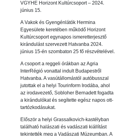
VGYHE Horizont Kultúrcsoport – 2024.
június 15.
A Vakok és Gyengénlátók Hermina
Egyesülete keretében működő Horizont
Kultúrcsoport egynapos ismeretterjesztő
kirándulást szervezett Hatvanba 2024.
június 15-én szombaton 25 fő részvételével.
A csoport a reggeli órákban az Agria
InterRégió vonattal indult Budapestről
Hatvanba. A vasútállomástól autóbusszal
jutottak el a helyi Tourinform Irodába, ahol
az irodavezető, Sobloher Bernadett fogadta
a kirándulókat és segítette egész napos ott-
tartózkodásukat.
Először a helyi Grassalkovich-kastélyban
található halászati és vadászati kiállítást
tekintették meg a Vadászati Múzeumban. A