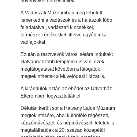
növényeket nemesítettek.
A Vadászati Múzeumban meg lehetett
ismerkedni a vadászok és a halászok főbb
feladataival, vadászati kincsekkel,
természeti értékekkel, illetve egyéb ritka
vadfajokkal.
Ezután a résztvevők városi sétára indultak:
Hatvannak több temploma is van, ezek
meglátogatását követően a látogatók
megtekinthették a Művelődési Házat is.
A kirándulók eztán az ebédet az Udvarház
Étteremben fogyasztották el.
Délután került sor a Hatvany Lajos Múzeum
megtekintésére, ahol különféle régészeti,
képzőművészeti és népművészeti leletek is
megtalálhatóak a 20. század közepétől