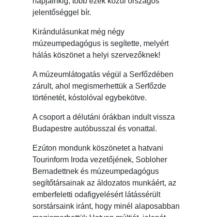
napjainkig, több ezek közül országos
jelentőséggel bír.
Kirándulásunkat még négy
múzeumpedagógus is segítette, melyért
hálás köszönet a helyi szervezőknek!
A múzeumlátogatás végül a Serfőzdében
zárult, ahol megismerhettük a Serfőzde
történetét, kóstolóval egybekötve.
A csoport a délutáni órákban indult vissza
Budapestre autóbusszal és vonattal.
Ezúton mondunk köszönetet a hatvani
Tourinform Iroda vezetőjének, Sobloher
Bernadettnek és múzeumpedagógus
segítőtársainak az áldozatos munkáért, az
emberfeletti odafigyelésért látássérült
sorstársaink iránt, hogy minél alaposabban