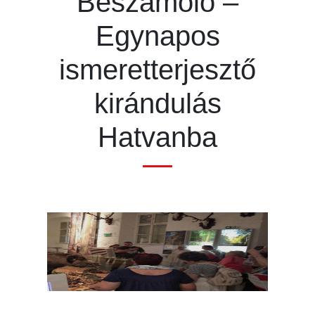
Beszámoló –
Egynapos
ismeretterjesztő
kirándulás
Hatvanba