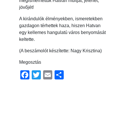
megismerhettük Hatvan múltját, jelenét,
jövőjét!
A kirándulók élményekben, ismeretekben
gazdagon térhettek haza, hiszen Hatvan
egy kellemes hangulatú város benyomását
keltette.
(A beszámolót készítette: Nagy Krisztina)
Megosztás
Facebook
Twitter
Email
Ossza
meg