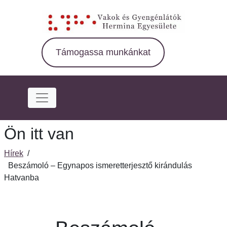
Ugrás
a
fő
régióra
Támogassa munkánkat
Ön itt van
Hírek
/
Beszámoló – Egynapos ismeretterjesztő kirándulás
Hatvanba