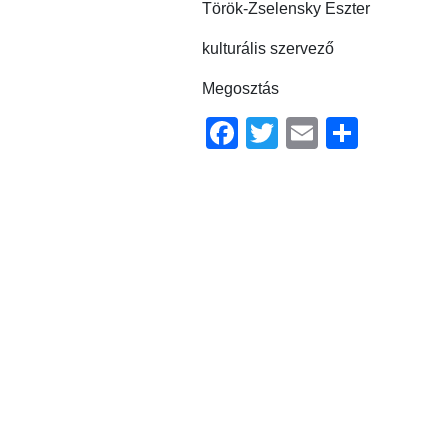
Török-Zselensky Eszter
kulturális szervező
Megosztás
Facebook
Twitter
Email
Ossz
meg