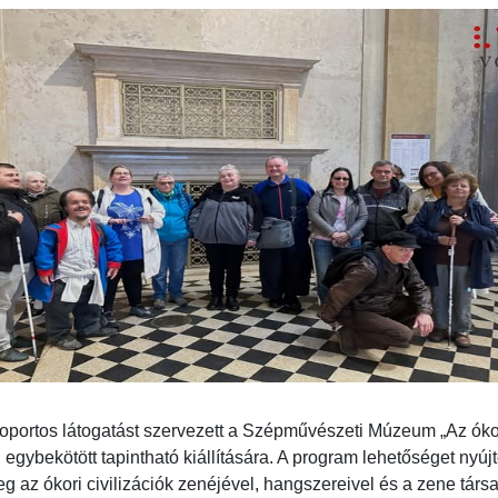
ortos látogatást szervezett a Szépművészeti Múzeum „Az ókor
ybekötött tapintható kiállítására. A program lehetőséget nyújt
 az ókori civilizációk zenéjével, hangszereivel és a zene társ