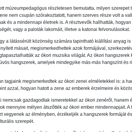
tt múzeumpedagógus részletesen bemutatta, milyen szerepet töl
ene nem csupán szórakoztatott, hanem szerves része volt a vall
ak és a mindennapi életnek is. A résztvevők hallhatták, hogyan
ét, vagy a paloták lakomáit, illetve a katonai felvonulásokat.
y a látássérült közönség számára tapintható kiállítási anyag is
sinyített másait, megismerkedhettek azok formájával, szerkezet
tapasztalhatták az ókori muzsika világát. Az ókori hangszerek kö
 fúvós hangszerek, amelyek mindegyike más-más hangszínt és ri
tagjaink megismerkedtek az ókori zenei elméletekkel is: a han
nt azzal, hogyan hatott a zene az emberek érzelmeire és közös
ai nemcsak gazdagodtak ismeretekkel az ókori zenéről, hanem 
ok mennyire mélyen átszőtték az ókori ember mindennapjait. A f
észt vegyenek az élményben, érzékeljék a hangszerek formáját 
turális szerepét.