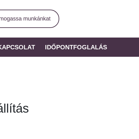
mogassa munkánkat
KAPCSOLAT
IDŐPONTFOGLALÁS
llítás