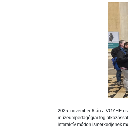
2025. november 6-án a VGYHE csop
múzeumpedagógiai foglalkozással eg
interaktív módon ismerkedjenek meg