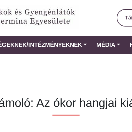
Tá
ÉGEKNEK/INTÉZMÉNYEKNEK
MÉDIA
moló: Az ókor hangjai kiá