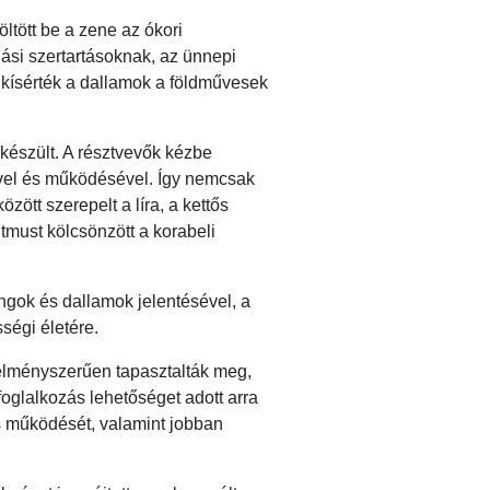
tött be a zene az ókori
ási szertartásoknak, az ünnepi
 kísérték a dallamok a földművesek
 készült. A résztvevők kézbe
ével és működésével. Így nemcsak
zött szerepelt a líra, a kettős
tmust kölcsönzött a korabeli
gok és dallamok jelentésével, a
ségi életére.
élményszerűen tapasztalták meg,
oglalkozás lehetőséget adott arra
és működését, valamint jobban