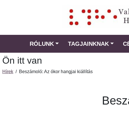
Ugrás
a
fő
régióra
RÓLUNK
TAGJAINKNAK
C
Ön itt van
Hírek
/
Beszámoló: Az ókor hangjai kiállítás
Beszá