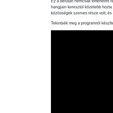
Ez a délután nemcsak történelmi is
hangjain keresztül közelebb hozta 
közösségek szerves része volt, és
Tekintsék meg a programról készítet