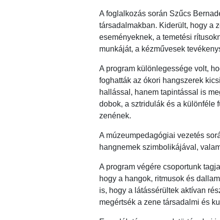
A foglalkozás során Szűcs Bernade
társadalmakban. Kiderült, hogy a z
eseményeknek, a temetési rítusokn
munkáját, a kézművesek tevékenység
A program különlegessége volt, hog
foghatták az ókori hangszerek kic
hallással, hanem tapintással is meg
dobok, a sztridulák és a különféle
zenének.
A múzeumpedagógiai vezetés során 
hangnemek szimbolikájával, valami
A program végére csoportunk tagj
hogy a hangok, ritmusok és dallam
is, hogy a látássérültek aktívan r
megértsék a zene társadalmi és kul