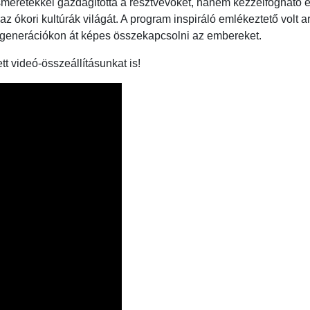
meretekkel gazdagította a résztvevőket, hanem kézzelfogható él
az ókori kultúrák világát. A program inspiráló emlékeztető volt 
 generációkon át képes összekapcsolni az embereket.
t videó-összeállításunkat is!