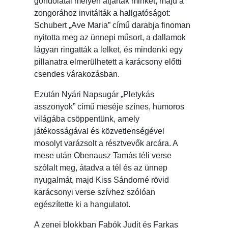
gondolatai mélyen átjártak minket, majd a
zongorához invitálták a hallgatóságot:
Schubert „Ave Maria” című darabja finoman
nyitotta meg az ünnepi műsort, a dallamok
lágyan ringatták a lelket, és mindenki egy
pillanatra elmerülhetett a karácsony előtti
csendes várakozásban.
Ezután Nyári Napsugár „Pletykás
asszonyok” című meséje színes, humoros
világába csöppentünk, amely
játékosságával és közvetlenségével
mosolyt varázsolt a résztvevők arcára. A
mese után Obenausz Tamás téli verse
szólalt meg, átadva a tél és az ünnep
nyugalmát, majd Kiss Sándorné rövid
karácsonyi verse szívhez szólóan
egészítette ki a hangulatot.
A zenei blokkban Fabók Judit és Farkas