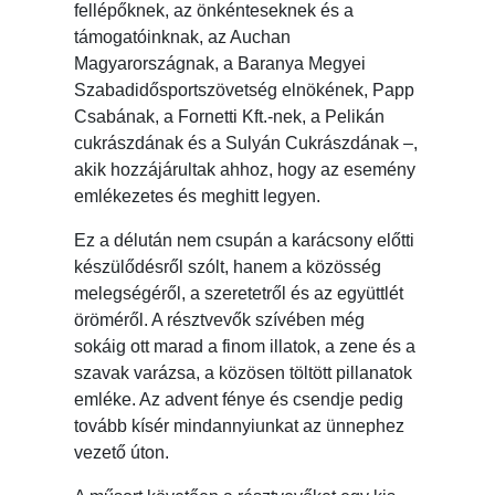
fellépőknek, az önkénteseknek és a
támogatóinknak, az Auchan
Magyarországnak, a Baranya Megyei
Szabadidősportszövetség elnökének, Papp
Csabának, a Fornetti Kft.-nek, a Pelikán
cukrászdának és a Sulyán Cukrászdának –,
akik hozzájárultak ahhoz, hogy az esemény
emlékezetes és meghitt legyen.
Ez a délután nem csupán a karácsony előtti
készülődésről szólt, hanem a közösség
melegségéről, a szeretetről és az együttlét
öröméről. A résztvevők szívében még
sokáig ott marad a finom illatok, a zene és a
szavak varázsa, a közösen töltött pillanatok
emléke. Az advent fénye és csendje pedig
tovább kísér mindannyiunkat az ünnephez
vezető úton.