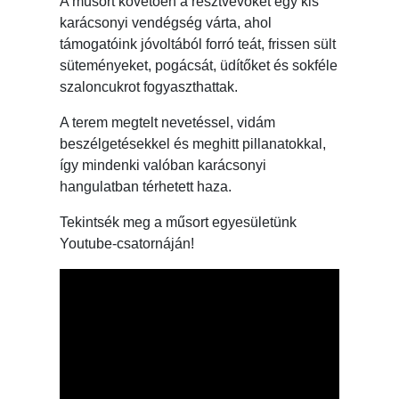
A műsort követően a résztvevőket egy kis
karácsonyi vendégség várta, ahol
támogatóink jóvoltából forró teát, frissen sült
süteményeket, pogácsát, üdítőket és sokféle
szaloncukrot fogyaszthattak.
A terem megtelt nevetéssel, vidám
beszélgetésekkel és meghitt pillanatokkal,
így mindenki valóban karácsonyi
hangulatban térhetett haza.
Tekintsék meg a műsort egyesületünk
Youtube-csatornáján!