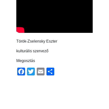
Török-Zselensky Eszter
kulturális szervező
Megosztás
Facebook
Twitter
Email
Ossza
meg