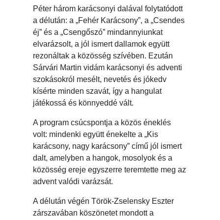
Péter három karácsonyi dalával folytatódott
a délután: a „Fehér Karácsony”, a „Csendes
éj” és a „Csengőszó” mindannyiunkat
elvarázsolt, a jól ismert dallamok együtt
rezonáltak a közösség szívében. Ezután
Sárvári Martin vidám karácsonyi és adventi
szokásokról mesélt, nevetés és jókedv
kísérte minden szavát, így a hangulat
játékossá és könnyeddé vált.
A program csúcspontja a közös éneklés
volt: mindenki együtt énekelte a „Kis
karácsony, nagy karácsony” című jól ismert
dalt, amelyben a hangok, mosolyok és a
közösség ereje egyszerre teremtette meg az
advent valódi varázsát.
A délután végén Török-Zselensky Eszter
zárszavában köszönetet mondott a