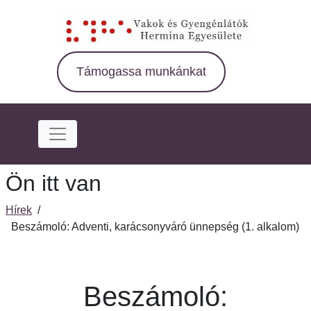
Ugrás
a
fő
régióra
Támogassa munkánkat
Ön itt van
Hírek
/
Beszámoló: Adventi, karácsonyváró ünnepség (1. alkalom)
Beszámoló: