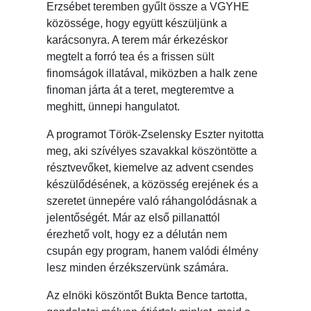
Erzsébet teremben gyűlt össze a VGYHE
közössége, hogy együtt készüljünk a
karácsonyra. A terem már érkezéskor
megtelt a forró tea és a frissen sült
finomságok illatával, miközben a halk zene
finoman járta át a teret, megteremtve a
meghitt, ünnepi hangulatot.
A programot Török-Zselensky Eszter nyitotta
meg, aki szívélyes szavakkal köszöntötte a
résztvevőket, kiemelve az advent csendes
készülődésének, a közösség erejének és a
szeretet ünnepére való ráhangolódásnak a
jelentőségét. Már az első pillanattól
érezhető volt, hogy ez a délután nem
csupán egy program, hanem valódi élmény
lesz minden érzékszervünk számára.
Az elnöki köszöntőt Bukta Bence tartotta,