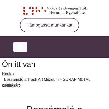
Ugrás
a
fő
régióra
Támogassa munkánkat
Ön itt van
Hírek
/
Beszámoló a Trash Art Múzeum – SCRAP METAL
kiállításáról