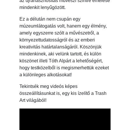
az újrahasznosítás művészi szintre emelése
mindenkit lenyűgözött.
Ez a délután nem csupán egy
múzeumlátogatás volt, hanem egy élmény,
amely egyszerre szólt a művészetről, a
környezettudatosságról és az emberi
kreativitás határtalanságáról. Köszönjük
mindenkinek, aki velünk tartott, és külön
köszönet illeti Tóth Alpárt a lehetőségért,
hogy testközelből is megismerhettük ezeket
a különleges alkotásokat!
Tekintsék meg videós képes
összeállításunkat is, egy kis ízelítő a Trash
Art világából!