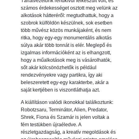
Tárlatvezetőnk rendkívül felkészült volt, és
számos érdekességet osztott meg velünk az
alkotások hátteréről: megtudhattuk, hogy a
szobrok külföldön készülnek, sok esetben
több művész közös munkájaként, és nem
ritka, hogy egy-egy monumentális alkotás
súlya akár több tonnát is elér. Meglepő és
izgalmas információként az is elhangzott,
hogy a műalkotások meg is vásárolhatók,
sőt akár kölcsönözhetők is például
rendezvényekre vagy partikra, így aki
beleszeretett egy-egy karakterbe, akár a
saját kertjében is viszontláthatja azt.
A kiállításon valódi ikonokkal találkoztunk:
Robotzsaru, Terminátor, Alien, Predator,
Shrek, Fiona és Szamár is jelen voltak a
fém testükben újraéledve. A
részletgazdagság, a kreatív megoldások és