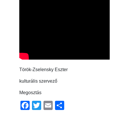
Török-Zselensky Eszter
kulturális szervező
Megosztás
Facebook
Twitter
Email
Ossza
meg