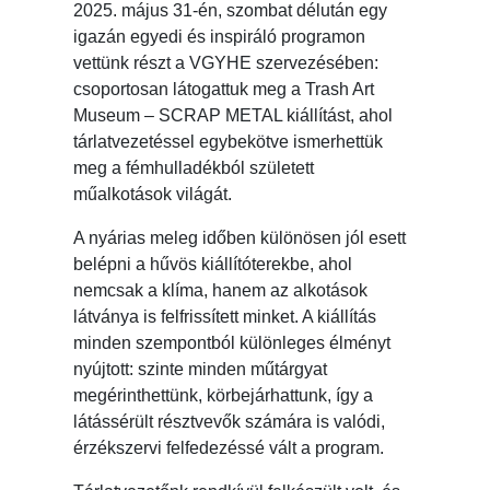
2025. május 31-én, szombat délután egy
igazán egyedi és inspiráló programon
vettünk részt a VGYHE szervezésében:
csoportosan látogattuk meg a Trash Art
Museum – SCRAP METAL kiállítást, ahol
tárlatvezetéssel egybekötve ismerhettük
meg a fémhulladékból született
műalkotások világát.
A nyárias meleg időben különösen jól esett
belépni a hűvös kiállítóterekbe, ahol
nemcsak a klíma, hanem az alkotások
látványa is felfrissített minket. A kiállítás
minden szempontból különleges élményt
nyújtott: szinte minden műtárgyat
megérinthettünk, körbejárhattunk, így a
látássérült résztvevők számára is valódi,
érzékszervi felfedezéssé vált a program.