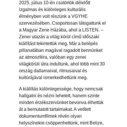
2025. július 10-én csütörtök délelőtt
izgalmas és különleges kulturális
élményben volt részünk a VGYHE
szervezésében. Csoportosan látogattunk el
a Magyar Zene Házába, ahol a LISTEN. –
Zenei utazás a világ körül című időszaki
kiállítást tekintettük meg. Már a belépés
pillanatában magával ragadott bennünket
az atmoszféra, valóban egy zenei
világkörüli útra indultunk, ahol több mint 30
ország dallamaival, ritmusaival és
kultúrájával ismerkedhettünk meg.
A kiállítás különlegessége, hogy nemcsak
hallgatni és nézni lehetett, hanem szinte
minden érzékszervünket bevonva élhettük
át a bemutatott tartalmakat. A vetített
dokumentumfilmek révén olyan
helyszínekre csöppenhettünk, mint Belize,