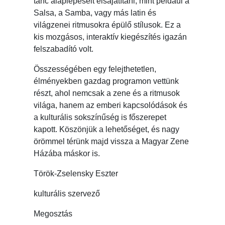
tánc alaplépéseit elsajátítani, mint például a
Salsa, a Samba, vagy más latin és
világzenei ritmusokra épülő stílusok. Ez a
kis mozgásos, interaktív kiegészítés igazán
felszabadító volt.
Összességében egy felejthetetlen,
élményekben gazdag programon vettünk
részt, ahol nemcsak a zene és a ritmusok
világa, hanem az emberi kapcsolódások és
a kulturális sokszínűség is főszerepet
kapott. Köszönjük a lehetőséget, és nagy
örömmel térünk majd vissza a Magyar Zene
Házába máskor is.
Török-Zselensky Eszter
kulturális szervező
Megosztás