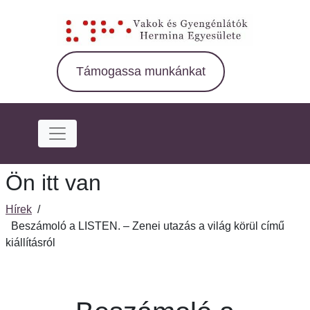
Ugrás
a
fő
régióra
Támogassa munkánkat
Ön itt van
Hírek
/
Beszámoló a LISTEN. – Zenei utazás a világ körül című
kiállításról