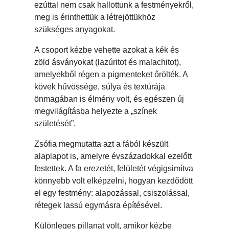
ezúttal nem csak hallottunk a festményekről,
meg is érinthettük a létrejöttükhöz
szükséges anyagokat.
A csoport kézbe vehette azokat a kék és
zöld ásványokat (lazúritot és malachitot),
amelyekből régen a pigmenteket őrölték. A
kövek hűvössége, súlya és textúrája
önmagában is élmény volt, és egészen új
megvilágításba helyezte a „színek
születését”.
Zsófia megmutatta azt a fából készült
alaplapot is, amelyre évszázadokkal ezelőtt
festettek. A fa erezetét, felületét végigsimítva
könnyebb volt elképzelni, hogyan kezdődött
el egy festmény: alapozással, csiszolással,
rétegek lassú egymásra építésével.
Különleges pillanat volt, amikor kézbe