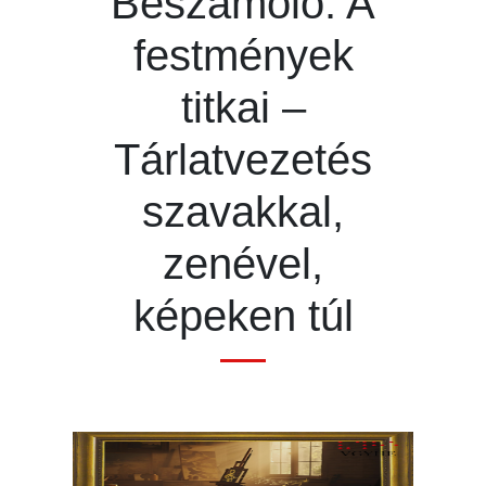
Beszámoló: A
festmények
titkai –
Tárlatvezetés
szavakkal,
zenével,
képeken túl