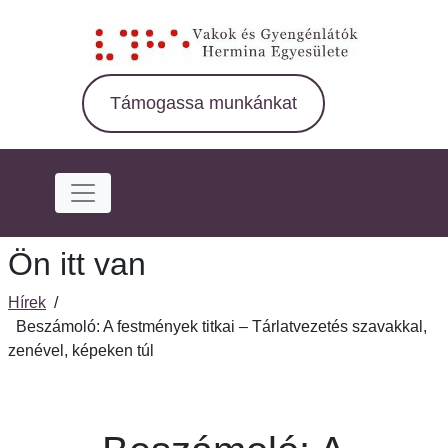
Ugrás
a
fő
régióra
Támogassa munkánkat
Ön itt van
Hírek
/
Beszámoló: A festmények titkai – Tárlatvezetés szavakkal,
zenével, képeken túl