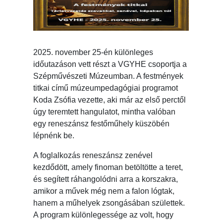
2025. november 25-én különleges
időutazáson vett részt a VGYHE csoportja a
Szépművészeti Múzeumban. A festmények
titkai című múzeumpedagógiai programot
Koda Zsófia vezette, aki már az első perctől
úgy teremtett hangulatot, mintha valóban
egy reneszánsz festőműhely küszöbén
lépnénk be.
A foglalkozás reneszánsz zenével
kezdődött, amely finoman betöltötte a teret,
és segített ráhangolódni arra a korszakra,
amikor a művek még nem a falon lógtak,
hanem a műhelyek zsongásában születtek.
A program különlegessége az volt, hogy