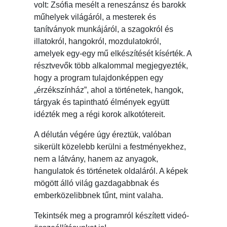
volt: Zsófia mesélt a reneszánsz és barokk
műhelyek világáról, a mesterek és
tanítványok munkájáról, a szagokról és
illatokról, hangokról, mozdulatokról,
amelyek egy-egy mű elkészítését kísérték. A
résztvevők több alkalommal megjegyezték,
hogy a program tulajdonképpen egy
„érzékszínház”, ahol a történetek, hangok,
tárgyak és tapintható élmények együtt
idézték meg a régi korok alkotótereit.
A délután végére úgy éreztük, valóban
sikerült közelebb kerülni a festményekhez,
nem a látvány, hanem az anyagok,
hangulatok és történetek oldaláról. A képek
mögött álló világ gazdagabbnak és
emberközelibbnek tűnt, mint valaha.
Tekintsék meg a programról készített videó-