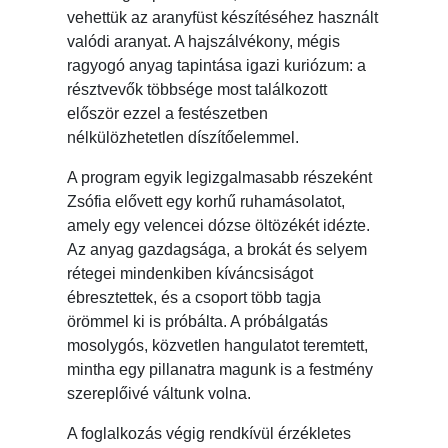
vehettük az aranyfüst készítéséhez használt
valódi aranyat. A hajszálvékony, mégis
ragyogó anyag tapintása igazi kuriózum: a
résztvevők többsége most találkozott
először ezzel a festészetben
nélkülözhetetlen díszítőelemmel.
A program egyik legizgalmasabb részeként
Zsófia elővett egy korhű ruhamásolatot,
amely egy velencei dózse öltözékét idézte.
Az anyag gazdagsága, a brokát és selyem
rétegei mindenkiben kíváncsiságot
ébresztettek, és a csoport több tagja
örömmel ki is próbálta. A próbálgatás
mosolygós, közvetlen hangulatot teremtett,
mintha egy pillanatra magunk is a festmény
szereplőivé váltunk volna.
A foglalkozás végig rendkívül érzékletes