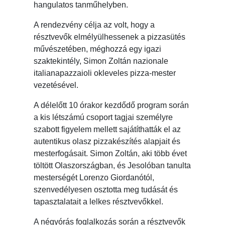
hangulatos tanműhelyben.
A rendezvény célja az volt, hogy a
résztvevők elmélyülhessenek a pizzasütés
művészetében, méghozzá egy igazi
szaktekintély, Simon Zoltán nazionale
italianapazzaioli okleveles pizza-mester
vezetésével.
A délelőtt 10 órakor kezdődő program során
a kis létszámú csoport tagjai személyre
szabott figyelem mellett sajátíthatták el az
autentikus olasz pizzakészítés alapjait és
mesterfogásait. Simon Zoltán, aki több évet
töltött Olaszországban, és Jesolóban tanulta
mesterségét Lorenzo Giordanótól,
szenvedélyesen osztotta meg tudását és
tapasztalatait a lelkes résztvevőkkel.
A négyórás foglalkozás során a résztvevők