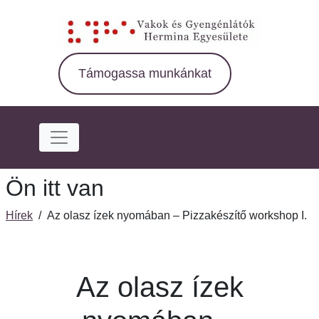
Ugrás
a
fő
régióra
Támogassa munkánkat
Ön itt van
Hírek
/
Az olasz ízek nyomában – Pizzakészítő workshop I.
Az olasz ízek