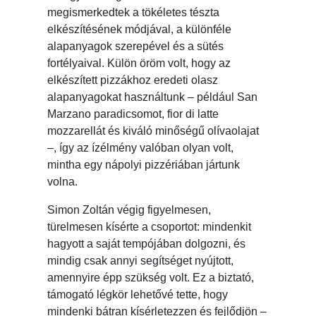
megismerkedtek a tökéletes tészta
elkészítésének módjával, a különféle
alapanyagok szerepével és a sütés
fortélyaival. Külön öröm volt, hogy az
elkészített pizzákhoz eredeti olasz
alapanyagokat használtunk – például San
Marzano paradicsomot, fior di latte
mozzarellát és kiváló minőségű olívaolajat
–, így az ízélmény valóban olyan volt,
mintha egy nápolyi pizzériában jártunk
volna.
Simon Zoltán végig figyelmesen,
türelmesen kísérte a csoportot: mindenkit
hagyott a saját tempójában dolgozni, és
mindig csak annyi segítséget nyújtott,
amennyire épp szükség volt. Ez a biztató,
támogató légkör lehetővé tette, hogy
mindenki bátran kísérletezzen és fejlődjön –