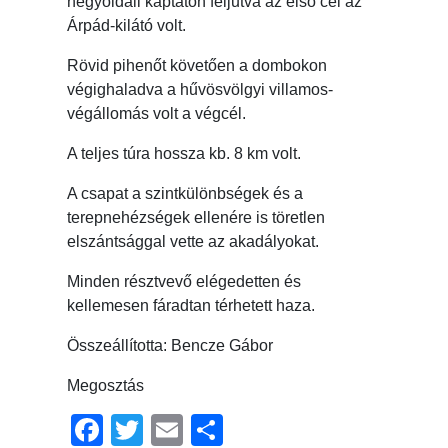
hegyoldali kaptatón feljutva az első cél az
Árpád-kilátó volt.
Rövid pihenőt követően a dombokon
végighaladva a hűvösvölgyi villamos-
végállomás volt a végcél.
A teljes túra hossza kb. 8 km volt.
A csapat a szintkülönbségek és a
terepnehézségek ellenére is töretlen
elszántsággal vette az akadályokat.
Minden résztvevő elégedetten és
kellemesen fáradtan térhetett haza.
Összeállította: Bencze Gábor
Megosztás
Facebook
Twitter
Email
Ossza