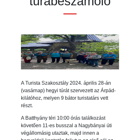
túrabeszámoló
A Turista Szakosztály 2024. április 28-án
(vasárnap) hegyi túrát szervezett az Árpád-
kilátóhoz, melyen 9 bátor turistatárs vett
részt.
A Batthyány téri 10:00 órás találkozást
követően 11-es busszal a Nagybányai úti
végállomásig utaztak, majd innen a