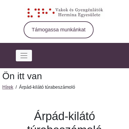
Ugrás
a
fő
régióra
Támogassa munkánkat
Ön itt van
Hírek
/
Árpád-kilátó túrabeszámoló
Árpád-kilátó