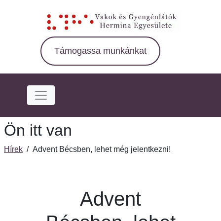
Ugrás
a
fő
régióra
Támogassa munkánkat
Ön itt van
Hírek
/
Advent Bécsben, lehet még jelentkezni!
Advent