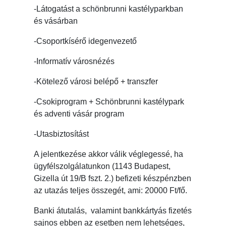
-Látogatást a schönbrunni kastélyparkban
és vásárban
-Csoportkísérő idegenvezető
-Informatív városnézés
-Kötelező városi belépő + transzfer
-Csokiprogram + Schönbrunni kastélypark
és adventi vásár program
-Utasbiztosítást
A jelentkezése akkor válik véglegessé, ha
ügyfélszolgálatunkon (1143 Budapest,
Gizella út 19/B fszt. 2.) befizeti készpénzben
az utazás teljes összegét, ami: 20000 Ft/fő.
Banki átutalás, valamint bankkártyás fizetés
sajnos ebben az esetben nem lehetséges,