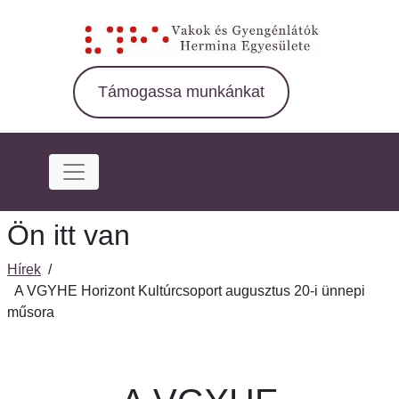
Ugrás
a
fő
régióra
Támogassa munkánkat
Ön itt van
Hírek
/
A VGYHE Horizont Kultúrcsoport augusztus 20-i ünnepi
műsora