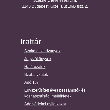
Székhely, levelezési cím:
1143 Budapest, Gizella út 19/B fszt. 2.
Irattár
Szakmai kiadványok
Jegyzőkönyvek
Határozatok
Szabályzatok
Adó 1%
Egyszerűsített éves beszámolók és
közhasznúsági mellékletek
Adatvédelmi nyilatkozat