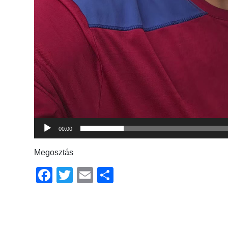
00:00
Megosztás
Facebook
Twitter
Email
Ossza
meg