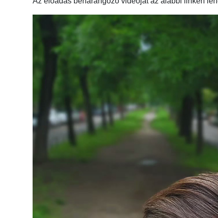
Az előadás beharangozó videóját az alábbi linken leh
Videólejátszó