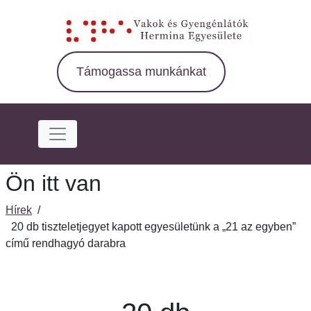
Ugrás
a
fő
régióra
Támogassa munkánkat
Ön itt van
Hírek
/
20 db tiszteletjegyet kapott egyesületünk a „21 az egyben”
című rendhagyó darabra