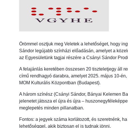
Örömmel osztjuk meg Veletek a lehetőséget, hogy in
Sándor legújabb színházi előadásán, amelyet a közelg
az Egyesületünk tagjai részére a Csányi Sándor Prod
A felajánlás keretében összesen 20 tiszteletjegy áll 
című rendhagyó darabra, amelyet 2025. május 10-én,
MOM Kulturális Központban (Budapest).
A három színész (Csányi Sándor, Bányai Kelemen Bar
jelenetet játssza el újra és újra – huszonegyféleképpe
meglepetés minden pillanatban.
Fontos: a jegyek száma korlátozott, és szeretnénk, h
lehetőséggel, akik biztosan el is tudnak jönni.