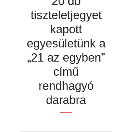
20 db
tiszteletjegyet
kapott
egyesületünk a
„21 az egyben”
című
rendhagyó
darabra